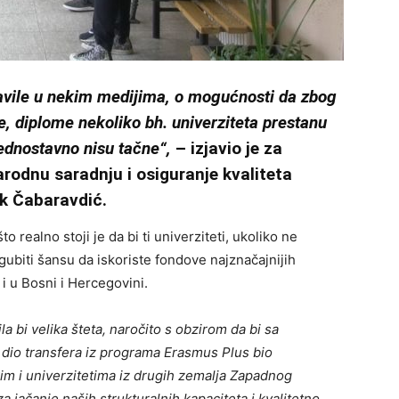
javile u nekim medijima, o mogućnosti da zbog
, diplome nekoliko bh. univerziteta prestanu
jednostavno nisu tačne“,
– izjavio je za
rodnu saradnju i osiguranje kvaliteta
ik Čabaravdić.
o realno stoji je da bi ti univerziteti, ukoliko ne
zgubiti šansu da iskoriste fondove najznačajnijih
 u Bosni i Hercegovini.
 bi velika šteta, naročito s obzirom da bi sa
dio transfera iz programa Erasmus Plus bio
 i univerzitetima iz drugih zemalja Zapadnog
za jačanje naših strukturalnih kapaciteta i kvalitetno