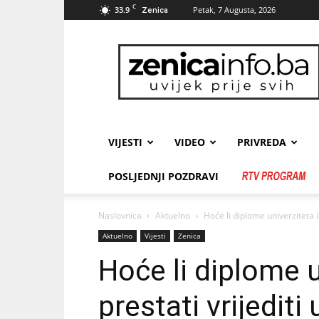
C
33.9
Petak, 7 Augusta, 2026
Zenica
zenicainfo.ba
VIJESTI
VIDEO
PRIVREDA
POSLJEDNJI POZDRAVI
Naslovnica
Aktuelno
Hoće li diplome univerziteta i
Aktuelno
Vijesti
Zenica
Hoće li diplome u
prestati vrijedit