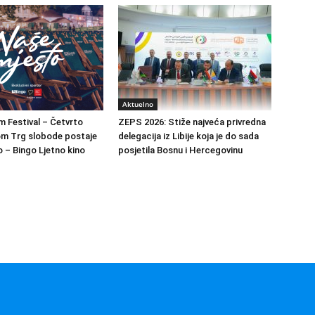
Aktuelno
m Festival – Četvrto
ZEPS 2026: Stiže najveća privredna
om Trg slobode postaje
delegacija iz Libije koja je do sada
 – Bingo Ljetno kino
posjetila Bosnu i Hercegovinu