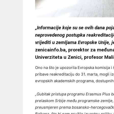
„Informacije koje su se ovih dana po
neprovedenog postupka reakreditacije
vrijediti u zemljama Evropske Unije, 
zenicainfo.ba, prorektor za međuna
Univerziteta u Zenici, profesor Mal
Ono na što je upozorila Evropska komisija i št
pribave reakreditaciju do 31. marta, mogli i
evropskih akademskih programa, dostupnih i
„Gubitak pristupa programu Erasmus Plus bila
prelaskom Srbije među programske zemlje, 
preusmjeren prema bosansko-hercegovačkim
Balkana, što bi nam pružilo izuzetnu priliku 