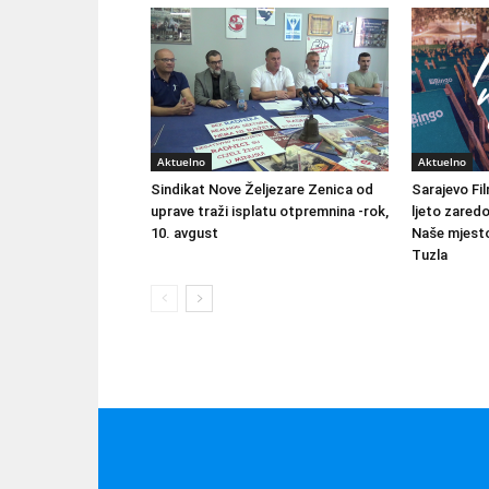
Aktuelno
Aktuelno
Sindikat Nove Željezare Zenica od
Sarajevo Fil
uprave traži isplatu otpremnina -rok,
ljeto zared
10. avgust
Naše mjesto
Tuzla