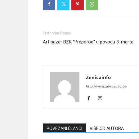
Prethodni članak
Art bazar BZK “Preporod” u povodu 8. marta
Zenicainfo
http://www.zenicainfo.ba
POVEZANI ČLANCI
VIŠE OD AUTORA