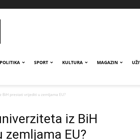
POLITIKA
SPORT
KULTURA
MAGAZIN
UŽ
z BiH prestati vrijediti u zemljama EU?
niverziteta iz BiH
i u zemljama EU?