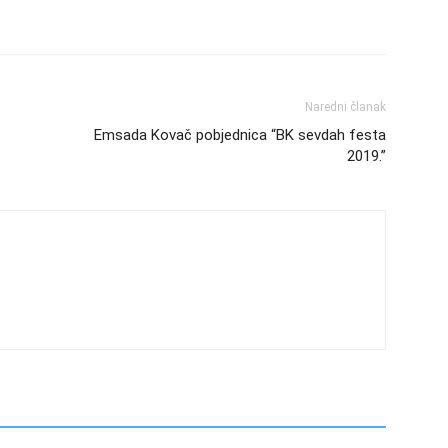
Naredni članak
Emsada Kovač pobjednica “BK sevdah festa
2019.”