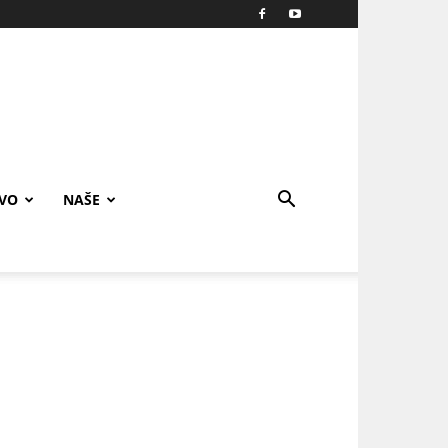
IVO
NAŠE