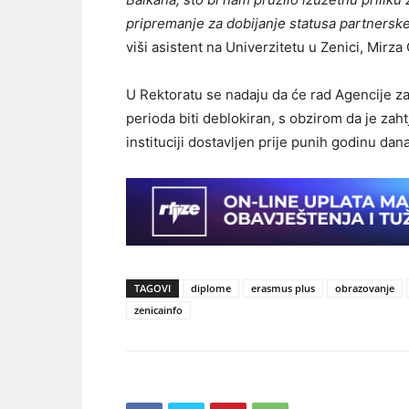
pripremanje za dobijanje statusa partnerske
viši asistent na Univerzitetu u Zenici, Mirza
U Rektoratu se nadaju da će rad Agencije za
perioda biti deblokiran, s obzirom da je zaht
instituciji dostavljen prije punih godinu dana
TAGOVI
diplome
erasmus plus
obrazovanje
zenicainfo