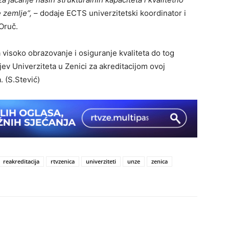
 zemlje“,
– dodaje ECTS univerzitetski koordinator i
 Oruč.
 visoko obrazovanje i osiguranje kvaliteta do tog
jev Univerziteta u Zenici za akreditacijom ovoj
. (S.Stević)
reakreditacija
rtvzenica
univerziteti
unze
zenica