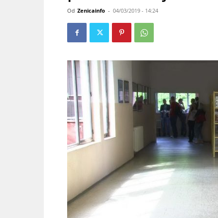
Od
Zenicainfo
-
04/03/2019 - 14:24