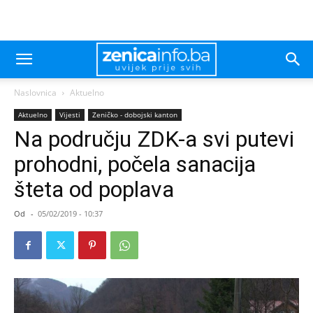
Naslovnica
Aktuelno
Aktuelno
Vijesti
Zeničko - dobojski kanton
Na području ZDK-a svi putevi
prohodni, počela sanacija
šteta od poplava
Od
-
05/02/2019 - 10:37