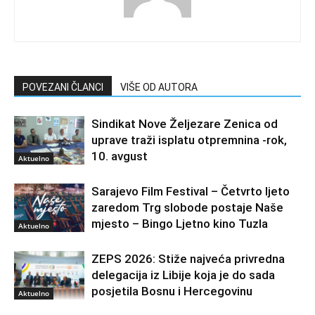
POVEZANI ČLANCI
VIŠE OD AUTORA
Sindikat Nove Željezare Zenica od
uprave traži isplatu otpremnina -rok,
10. avgust
Aktuelno
Sarajevo Film Festival – Četvrto ljeto
zaredom Trg slobode postaje Naše
mjesto – Bingo Ljetno kino Tuzla
Aktuelno
ZEPS 2026: Stiže najveća privredna
delegacija iz Libije koja je do sada
posjetila Bosnu i Hercegovinu
Aktuelno