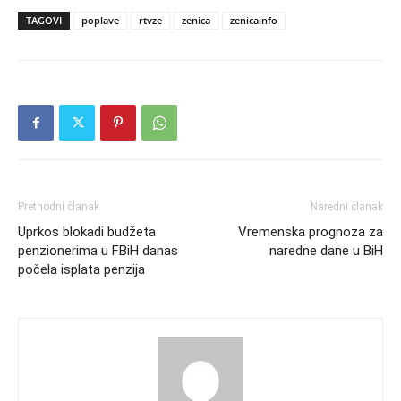
TAGOVI
poplave
rtvze
zenica
zenicainfo
Prethodni članak
Naredni članak
Uprkos blokadi budžeta
Vremenska prognoza za
penzionerima u FBiH danas
naredne dane u BiH
počela isplata penzija