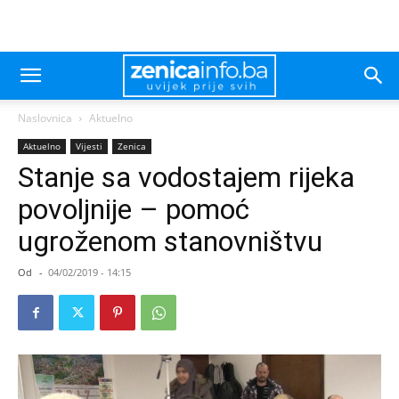
Naslovnica
Aktuelno
Aktuelno
Vijesti
Zenica
Stanje sa vodostajem rijeka
povoljnije – pomoć
ugroženom stanovništvu
Od
-
04/02/2019 - 14:15