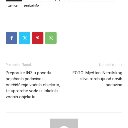
zenica
zenicainfo
Prethodni članak
Naredni članak
Preporuke INZ u povodu
FOTO: Mještani Nemilskog
pojačanih padavina i
sliva strahuju od novih
onečišćenja vodnih objekata,
padavina
te upotrebe vode iz lokalnih
vodnih objekata