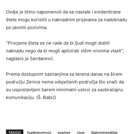
Ovdje je bitno napomenuti da se nastale i evidentirane
štete mogu koristiti u naknadnim prijavama za nadoknadu
po javnim pozivima.
“Procjene šteta se ne rade da bi ljudi mogli dobiti
naknadu nego da bi mogli aplicirati višim nivoima vlasti”,
naglasio je Serdarević.
Prema dostupnim saznanjima sa terena danas na širem
području Zenice nema odsječenih područja što znači da
su uspostavljeni barem minimalni uslovi za saobraćajnu
komunikaciju. (Š. Babić)
TAGOVI
fuadkasumović
poplave
rtvze
štabcivilnezaštite