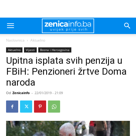
Naslovnica
Aktuelno
Aktuelno
Vijesti
Bosna i Hercegovina
Upitna isplata svih penzija u
FBiH: Penzioneri žrtve Doma
naroda
Od
Zenicainfo
-
22/01/2019 - 21:09