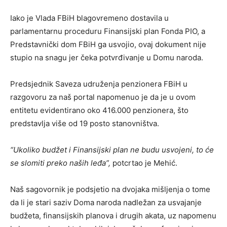
Iako je Vlada FBiH blagovremeno dostavila u
parlamentarnu proceduru Finansijski plan Fonda PIO, a
Predstavnički dom FBiH ga usvojio, ovaj dokument nije
stupio na snagu jer čeka potvrđivanje u Domu naroda.
Predsjednik Saveza udruženja penzionera FBiH u
razgovoru za naš portal napomenuo je da je u ovom
entitetu evidentirano oko 416.000 penzionera, što
predstavlja više od 19 posto stanovništva.
“Ukoliko budžet i Finansijski plan ne budu usvojeni, to će
se slomiti preko naših leđa”,
potcrtao je Mehić.
Naš sagovornik je podsjetio na dvojaka mišljenja o tome
da li je stari saziv Doma naroda nadležan za usvajanje
budžeta, finansijskih planova i drugih akata, uz napomenu