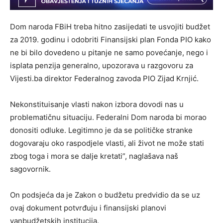
Dom naroda FBiH treba hitno zasijedati te usvojiti budžet
za 2019. godinu i odobriti Finansijski plan Fonda PIO kako
ne bi bilo dovedeno u pitanje ne samo povećanje, nego i
isplata penzija generalno, upozorava u razgovoru za
Vijesti.ba direktor Federalnog zavoda PIO Zijad Krnjić.
Nekonstituisanje vlasti nakon izbora dovodi nas u
problematičnu situaciju. Federalni Dom naroda bi morao
donositi odluke. Legitimno je da se političke stranke
dogovaraju oko raspodjele vlasti, ali život ne može stati
zbog toga i mora se dalje kretati”, naglašava naš
sagovornik.
On podsjeća da je Zakon o budžetu predvidio da se uz
ovaj dokument potvrđuju i finansijski planovi
vanbudžetskih institucija.