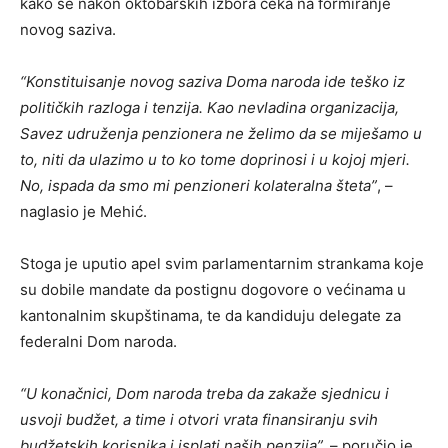
kako se nakon oktobarskih izbora čeka na formiranje
novog saziva.
“Konstituisanje novog saziva Doma naroda ide teško iz
političkih razloga i tenzija. Kao nevladina organizacija,
Savez udruženja penzionera ne želimo da se miješamo u
to, niti da ulazimo u to ko tome doprinosi i u kojoj mjeri.
No, ispada da smo mi penzioneri kolateralna šteta”
, –
naglasio je Mehić.
Stoga je uputio apel svim parlamentarnim strankama koje
su dobile mandate da postignu dogovore o većinama u
kantonalnim skupštinama, te da kandiduju delegate za
federalni Dom naroda.
“U konačnici, Dom naroda treba da zakaže sjednicu i
usvoji budžet, a time i otvori vrata finansiranju svih
budžetskih korisnika i isplati naših penzija”,
– poručio je