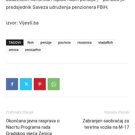
predsjednik Saveza udruženja penzionera FBiH.
izvor: Vijesti.ba
TAGOVI
fbih
penzije
pio/mio
rtvzenica
vladafbih
zenica
zenicaifno
Prethodni članak
Naredni članak
Okončana javna rasprava o
Zabranjen saobraćaj za
Nacrtu Programa rada
teretna vozila na M-17
Gradskog vijeća Zenica