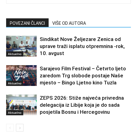
POVEZANI ČLANCI
VIŠE OD AUTORA
Sindikat Nove Željezare Zenica od
uprave traži isplatu otpremnina -rok,
10. avgust
Aktuelno
Sarajevo Film Festival – Četvrto ljeto
zaredom Trg slobode postaje Naše
mjesto – Bingo Ljetno kino Tuzla
Aktuelno
ZEPS 2026: Stiže najveća privredna
delegacija iz Libije koja je do sada
posjetila Bosnu i Hercegovinu
Aktuelno