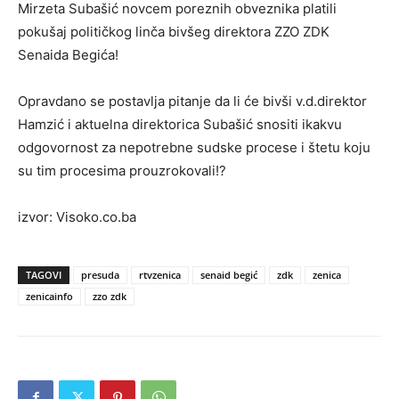
Mirzeta Subašić novcem poreznih obveznika platili
pokušaj političkog linča bivšeg direktora ZZO ZDK
Senaida Begića!
Opravdano se postavlja pitanje da li će bivši v.d.direktor
Hamzić i aktuelna direktorica Subašić snositi ikakvu
odgovornost za nepotrebne sudske procese i štetu koju
su tim procesima prouzrokovali!?
izvor: Visoko.co.ba
TAGOVI
presuda
rtvzenica
senaid begić
zdk
zenica
zenicainfo
zzo zdk