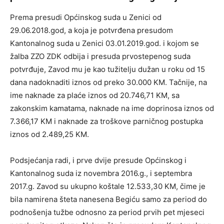
Prema presudi Općinskog suda u Zenici od
29.06.2018.god, a koja je potvrđena presudom
Kantonalnog suda u Zenici 03.01.2019.god. i kojom se
žalba ZZO ZDK odbija i presuda prvostepenog suda
potvrđuje, Zavod mu je kao tužitelju dužan u roku od 15
dana nadoknaditi iznos od preko 30.000 KM. Tačnije, na
ime naknade za plaće iznos od 20.746,71 KM, sa
zakonskim kamatama, naknade na ime doprinosa iznos od
7.366,17 KM i naknade za troškove parničnog postupka
iznos od 2.489,25 KM.
Podsjećanja radi, i prve dvije presude Općinskog i
Kantonalnog suda iz novembra 2016.g., i septembra
2017.g. Zavod su ukupno koštale 12.533,30 KM, čime je
bila namirena šteta nanesena Begiću samo za period do
podnošenja tužbe odnosno za period prvih pet mjeseci