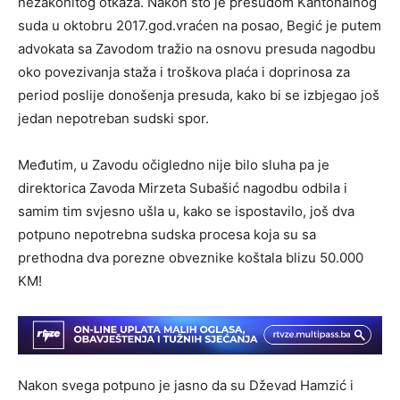
nezakonitog otkaza. Nakon što je presudom Kantonalnog
suda u oktobru 2017.god.vraćen na posao, Begić je putem
advokata sa Zavodom tražio na osnovu presuda nagodbu
oko povezivanja staža i troškova plaća i doprinosa za
period poslije donošenja presuda, kako bi se izbjegao još
jedan nepotreban sudski spor.
Međutim, u Zavodu očigledno nije bilo sluha pa je
direktorica Zavoda Mirzeta Subašić nagodbu odbila i
samim tim svjesno ušla u, kako se ispostavilo, još dva
potpuno nepotrebna sudska procesa koja su sa
prethodna dva porezne obveznike koštala blizu 50.000
KM!
Nakon svega potpuno je jasno da su Dževad Hamzić i