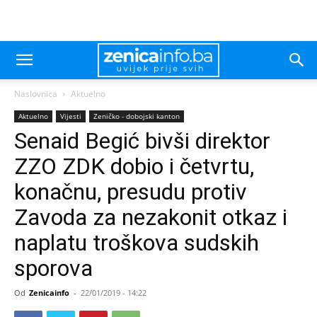
Naslovnica
Aktuelno
Aktuelno
Vijesti
Zeničko - dobojski kanton
Senaid Begić bivši direktor
ZZO ZDK dobio i četvrtu,
konačnu, presudu protiv
Zavoda za nezakonit otkaz i
naplatu troškova sudskih
sporova
Od
Zenicainfo
-
22/01/2019 - 14:22