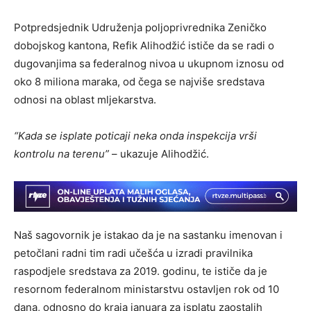
Potpredsjednik Udruženja poljoprivrednika Zeničko
dobojskog kantona, Refik Alihodžić ističe da se radi o
dugovanjima sa federalnog nivoa u ukupnom iznosu od
oko 8 miliona maraka, od čega se najviše sredstava
odnosi na oblast mljekarstva.
“Kada se isplate poticaji neka onda inspekcija vrši
kontrolu na terenu”
– ukazuje Alihodžić.
Naš sagovornik je istakao da je na sastanku imenovan i
petočlani radni tim radi učešća u izradi pravilnika
raspodjele sredstava za 2019. godinu, te ističe da je
resornom federalnom ministarstvu ostavljen rok od 10
dana, odnosno do kraja januara za isplatu zaostalih