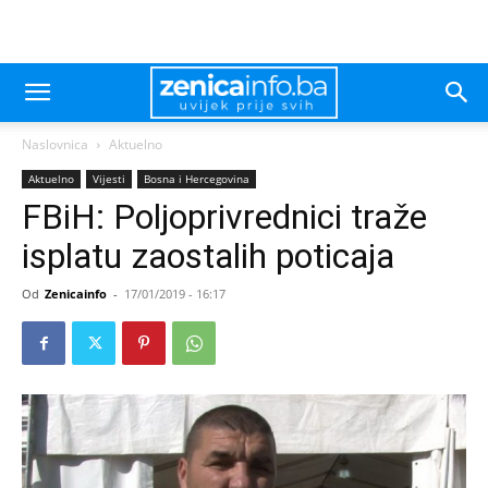
Naslovnica
Aktuelno
Aktuelno
Vijesti
Bosna i Hercegovina
FBiH: Poljoprivrednici traže
isplatu zaostalih poticaja
Od
Zenicainfo
-
17/01/2019 - 16:17