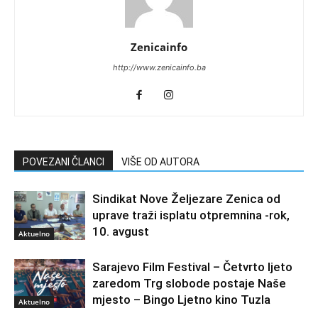
Zenicainfo
http://www.zenicainfo.ba
POVEZANI ČLANCI
VIŠE OD AUTORA
Sindikat Nove Željezare Zenica od
uprave traži isplatu otpremnina -rok,
10. avgust
Aktuelno
Sarajevo Film Festival – Četvrto ljeto
zaredom Trg slobode postaje Naše
mjesto – Bingo Ljetno kino Tuzla
Aktuelno