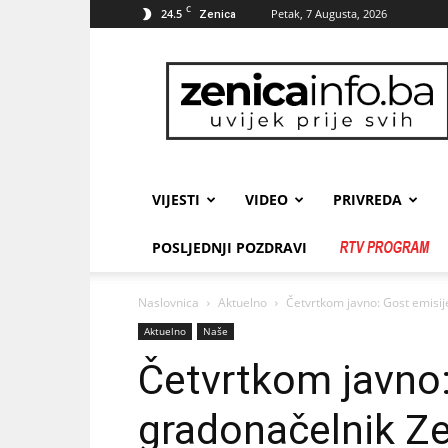
C
24.5
Petak, 7 Augusta, 2026
Zenica
zenicainfo.ba
VIJESTI
VIDEO
PRIVREDA
POSLJEDNJI POZDRAVI
Naslovnica
Aktuelno
Četvrtkom javno: Gost emisi
Aktuelno
Naše
Četvrtkom javno:
gradonačelnik Z