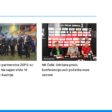
Aktuelno
at partnerstva ZEPS-a i
NK Čelik: Održana press
: Na sajam stiže 15
konferencija uoči početka nove
 Austrije
sezone