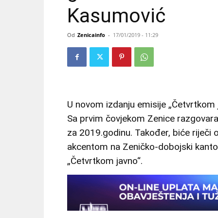
Kasumović
Od
Zenicainfo
-
17/01/2019 - 11:29
U novom izdanju emisije „Četvrtkom 
Sa prvim čovjekom Zenice razgovara
za 2019.godinu. Također, biće riječi 
akcentom na Zeničko-dobojski kanton
„Četvrtkom javno“.