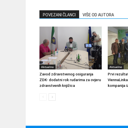
POVEZANI ČLANCI
VIŠE OD AUTORA
Aktuelno
Aktuelno
Zavod zdravstvenog osiguranja
Prvi rezult
ZDK- dodatni rok rudarima za ovjeru
ViennaLinka
zdravstvenih knjižica
kompanija iz