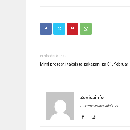
Prethodni članak
Mirni protesti taksista zakazani za 01. februar
Zenicainfo
http://www.zenicainfo.ba