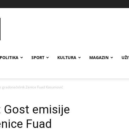
POLITIKA
SPORT
KULTURA
MAGAZIN
UŽ
je gradonačelnik Zenice Fuad Kasumović
 Gost emisije
enice Fuad