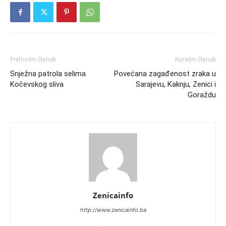
Prethodni članak
Naredni članak
Snježna patrola selima
Povećana zagađenost zraka u
Kočevskog sliva
Sarajevu, Kaknju, Zenici i
Goraždu
Zenicainfo
http://www.zenicainfo.ba