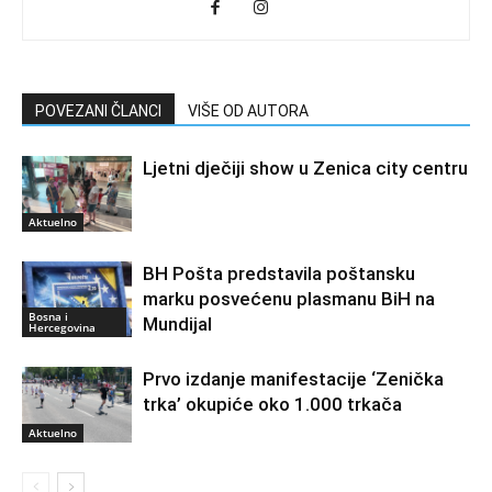
POVEZANI ČLANCI
VIŠE OD AUTORA
Ljetni dječiji show u Zenica city centru
Aktuelno
BH Pošta predstavila poštansku
marku posvećenu plasmanu BiH na
Bosna i
Mundijal
Hercegovina
Prvo izdanje manifestacije ‘Zenička
trka’ okupiće oko 1.000 trkača
Aktuelno