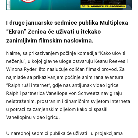
I druge januarske sedmice publika Multiplexa
“Ekran” Zenica će uživati u itekako
zanimljivim filmskim naslovima.
Naime, sa prikazivanjem počinje komedija “Kako uloviti
neženju”, u kojoj glavne uloge ostvaruju Keanu Reeves i
Winona Ryder, što naslućuje odličan filmski provod. Za
najmlađe sa prikazivanjem počinje animirana avantura
“Ralph ruši internet”, gdje nas antijunak video igrice
Ralph i partnerica Vanellope von Schweetz navigiraju
neistraženim, prostranim i dinamičnim svijetom Interneta
u potrazi za zamjenskim dijelom kako bi spasili
Vanellopinu video igricu.
U narednoj sedmici publika će uživati i u projekcijama