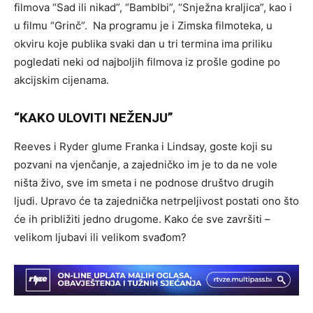
filmova “Sad ili nikad”, “Bamblbi”, “Snježna kraljica”, kao i
u filmu “Grinč”. Na programu je i Zimska filmoteka, u
okviru koje publika svaki dan u tri termina ima priliku
pogledati neki od najboljih filmova iz prošle godine po
akcijskim cijenama.
“KAKO ULOVITI NEŽENJU”
Reeves i Ryder glume Franka i Lindsay, goste koji su
pozvani na vjenčanje, a zajedničko im je to da ne vole
ništa živo, sve im smeta i ne podnose društvo drugih
ljudi. Upravo će ta zajednička netrpeljivost postati ono što
će ih približiti jedno drugome. Kako će sve završiti –
velikom ljubavi ili velikom svađom?