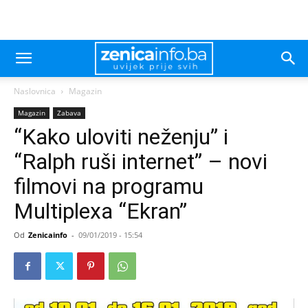
Naslovnica
Magazin
Magazin
Zabava
“Kako uloviti neženju” i
“Ralph ruši internet” – novi
filmovi na programu
Multiplexa “Ekran”
Od
Zenicainfo
-
09/01/2019 - 15:54