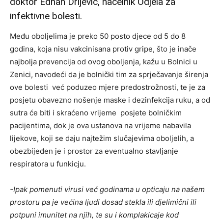
doktor Ednan Drljević, načelnik Odjela za
infektivne bolesti.
Među oboljelima je preko 50 posto djece od 5 do 8
godina, koja nisu vakcinisana protiv gripe, što je inače
najbolja prevencija od ovog oboljenja, kažu u Bolnici u
Zenici, navodeći da je bolnički tim za sprječavanje širenja
ove bolesti već poduzeo mjere predostrožnosti, te je za
posjetu obavezno nošenje maske i dezinfekcija ruku, a od
sutra će biti i skraćeno vrijeme posjete bolničkim
pacijentima, dok je ova ustanova na vrijeme nabavila
lijekove, koji se daju najtežim slučajevima oboljelih, a
obezbijeđen je i prostor za eventualno stavljanje
respiratora u funkicju.
-Ipak pomenuti virusi već godinama u opticaju na našem
prostoru pa je većina ljudi dosad stekla ili djelimični ili
potpuni imunitet na njih, te su i komplakicaje kod