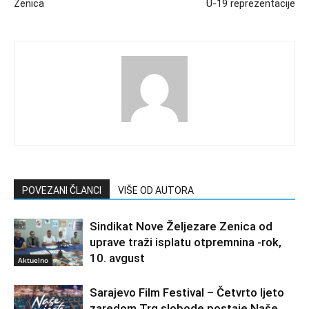
Zenica
U-19 reprezentacije
POVEZANI ČLANCI
VIŠE OD AUTORA
Sindikat Nove Željezare Zenica od
uprave traži isplatu otpremnina -rok,
10. avgust
Aktuelno
Sarajevo Film Festival – Četvrto ljeto
zaredom Trg slobode postaje Naše