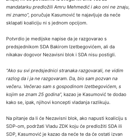
mandatarku predložili Amru Mehmedić i ako oni ne znaju,
mi znamo”,
poručuje Kasumović te najavljuje da neće
sklapati koaliciju ni s jednom opcijom.
Potvrdio je medijske napise da je razgovarao s
predsjednikom SDA Bakirom Izetbegovićem, ali da
nikakav dogovor Nezavisni blok i SDA nisu postigli.
“Ako su svi predsjednici stranaka razgovarali, ne vidim
razlog da i ja ne razgovaram. Da, bio sam pozvan na
večeru. Večerao sam s gospodinom Izetbegovićem, s
kojim se znam 25 godina”,
kazao je Kasumović te dodao
kako se, ipak, njihovi koncepti vladanja razlikuju.
Na pitanje da li će Nezavisni blok, ako napusti koaliciju s
SDP-om, podržati Vladu ZDK koju će predložiti SDA ili
SDP, Kasumović je kazao da neće te da će ostati izvan