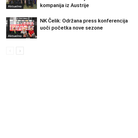
kompanija iz Austrije
Aktuelno
NK Čelik: Održana press konferencija
uoči početka nove sezone
Aktuelno