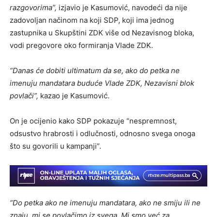
razgovorima”,
izjavio je Kasumović, navodeći da nije
zadovoljan načinom na koji SDP, koji ima jednog
zastupnika u Skupštini ZDK više od Nezavisnog bloka,
vodi pregovore oko formiranja Vlade ZDK.
“Danas će dobiti ultimatum da se, ako do petka ne
imenuju mandatara buduće Vlade ZDK, Nezavisni blok
povlači”,
kazao je Kasumović.
On je ocijenio kako SDP pokazuje “nespremnost,
odsustvo hrabrosti i odlučnosti, odnosno svega onoga
što su govorili u kampanji”.
“Do petka ako ne imenuju mandatara, ako ne smiju ili ne
znaju, mi se povlačimo iz svega. Mi smo već za