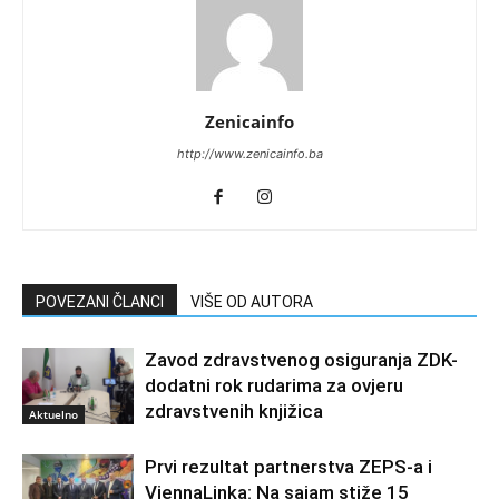
Zenicainfo
http://www.zenicainfo.ba
POVEZANI ČLANCI
VIŠE OD AUTORA
Zavod zdravstvenog osiguranja ZDK-
dodatni rok rudarima za ovjeru
zdravstvenih knjižica
Aktuelno
Prvi rezultat partnerstva ZEPS-a i
ViennaLinka: Na sajam stiže 15