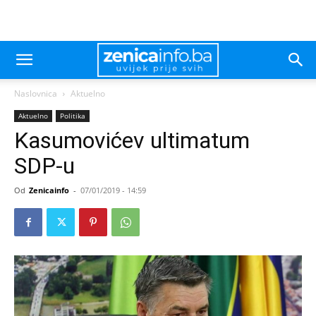
Naslovnica
Aktuelno
Aktuelno
Politika
Kasumovićev ultimatum
SDP-u
Od
Zenicainfo
-
07/01/2019 - 14:59