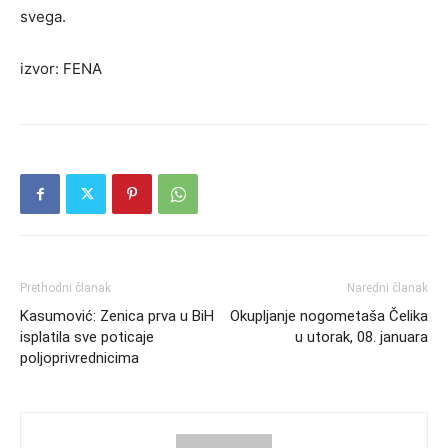
svega.
izvor: FENA
Prethodni članak
Naredni članak
Kasumović: Zenica prva u BiH
Okupljanje nogometaša Čelika
isplatila sve poticaje
u utorak, 08. januara
poljoprivrednicima