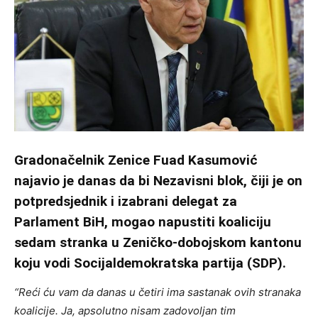
Gradonačelnik Zenice Fuad Kasumović
najavio je danas da bi Nezavisni blok, čiji je on
potpredsjednik i izabrani delegat za
Parlament BiH, mogao napustiti koaliciju
sedam stranka u Zeničko-dobojskom kantonu
koju vodi Socijaldemokratska partija (SDP).
“Reći ću vam da danas u četiri ima sastanak ovih stranaka
koalicije. Ja, apsolutno nisam zadovoljan tim