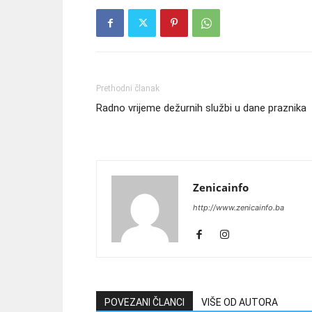
Prethodni članak
Radno vrijeme dežurnih službi u dane praznika
Zenicainfo
http://www.zenicainfo.ba
POVEZANI ČLANCI
VIŠE OD AUTORA