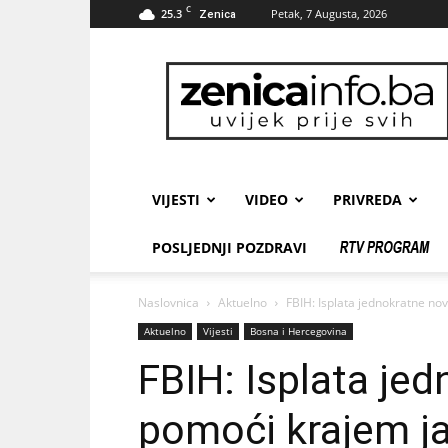
C
25.3
Petak, 7 Augusta, 2026
Zenica
zenicainfo.ba
VIJESTI
VIDEO
PRIVREDA
POSLJEDNJI POZDRAVI
Naslovnica
Aktuelno
FBIH: Isplata jednokratne n
Aktuelno
Vijesti
Bosna i Hercegovina
FBIH: Isplata je
pomoći krajem j