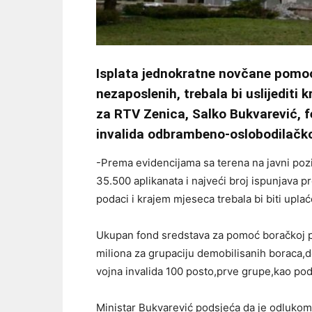
Isplata jednokratne novčane pomoć
nezaposlenih, trebala bi uslijediti
za RTV Zenica, Salko Bukvarević, fe
invalida odbrambeno-oslobodilačko
-Prema evidencijama sa terena na javni pozi
35.500 aplikanata i najveći broj ispunjava pr
podaci i krajem mjeseca trebala bi biti upla
Ukupan fond sredstava za pomoć boračkoj po
miliona za grupaciju demobilisanih boraca,d
vojna invalida 100 posto,prve grupe,kao po
Ministar Bukvarević podsjeća da je odluko