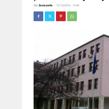
Od
Zenicainfo
-
31/12/2018 - 15:49