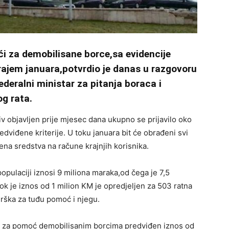
i za demobilisane borce,sa evidencije
 krajem januara,potvrdio je danas u razgovoru
deralni ministar za pitanja boraca i
g rata.
v objavljen prije mjesec dana ukupno se prijavilo oko
edviđene kriterije. U toku januara bit će obrađeni svi
ćena sredstva na račune krajnjih korisnika.
pulaciji iznosi 9 miliona maraka,od čega je 7,5
ok je iznos od 1 milion KM je opredjeljen za 503 ratna
drška za tuđu pomoć i njegu.
m za pomoć demobilisanim borcima predviđen iznos od