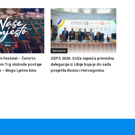
Aktuelno
m Festival – Četvrto
ZEPS 2026: Stiže najveća privredna
om Trg slobode postaje
delegacija iz Libije koja je do sada
 – Bingo Ljetno kino
posjetila Bosnu i Hercegovinu