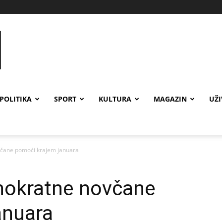
POLITIKA
SPORT
KULTURA
MAGAZIN
UŽ
ovčane pomoći krajem januara
dnokratne novčane
anuara