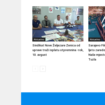
Aktuelno
Aktuelno
Sindikat Nove Željezare Zenica od
Sarajevo Fil
uprave traži isplatu otpremnina -rok,
ljeto zared
10. avgust
Naše mjesto
Tuzla