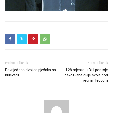
Prethodni članak
Naredni članak
Povrijeđena dvojica pješaka na
U 28 mjesta u BiH postoje
bulevaru
takozvane dvije škole pod
jednim krovom