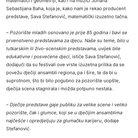
matematici i geometriji, kao i na muzici Johana
Sebastijana Baha, koja je, kako nam je rekao producent
predstave, Sava Stefanović, matematički izuzetno tačna.
–
Pozorište mladih osnovano je prije 85 godina i bavi se
prvenstveno predstavama za djecu. Naše su teme, bilo u
lutkarskim ili živo-scenskim predstavama, uvijek bile
edukativne i posvećene djeci
, ističe Sava Stefanović,
dodajući da su festivali ove vrste izuzetna prilika da se
povežu dječiji ansambli regiona, pa i šire, te da bi u
suprotnom, što bi bilo pogubno za pozorište uopšte,
dječija scena stagnirala i možda potpuno nestala.
–
Dječije predstave gaje publiku za velike scene i veliko
pozorište, čak i glumce, koji se u dječijim ansamblima
najčešće i opredjeljuju za glumačku karijeru
, dodaje
Stefanović.