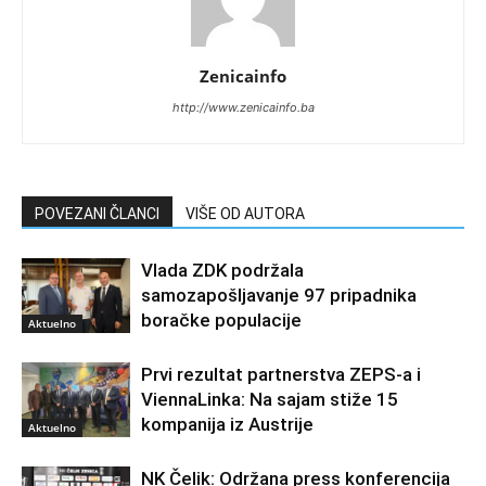
Zenicainfo
http://www.zenicainfo.ba
POVEZANI ČLANCI
VIŠE OD AUTORA
Vlada ZDK podržala
samozapošljavanje 97 pripadnika
boračke populacije
Aktuelno
Prvi rezultat partnerstva ZEPS-a i
ViennaLinka: Na sajam stiže 15
kompanija iz Austrije
Aktuelno
NK Čelik: Održana press konferencija