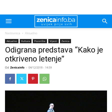
Naslovnica
Aktuelno
Aktuelno
Kultura
Pozorište
Vijesti
Zenica
Odigrana predstava “Kako je
otkriveno letenje”
Od
Zenicainfo
-
04/12/2018 - 14:59