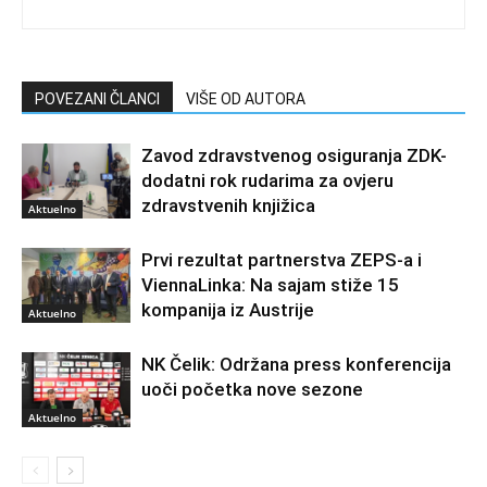
POVEZANI ČLANCI
VIŠE OD AUTORA
Zavod zdravstvenog osiguranja ZDK-
dodatni rok rudarima za ovjeru
zdravstvenih knjižica
Aktuelno
Prvi rezultat partnerstva ZEPS-a i
ViennaLinka: Na sajam stiže 15
kompanija iz Austrije
Aktuelno
NK Čelik: Održana press konferencija
uoči početka nove sezone
Aktuelno