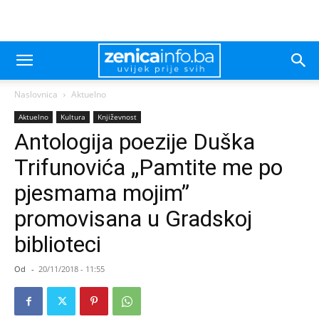
Naslovnica
Aktuelno
Aktuelno
Kultura
Književnost
Antologija poezije Duška
Trifunovića „Pamtite me po
pjesmama mojim”
promovisana u Gradskoj
biblioteci
Od
-
20/11/2018 - 11:55