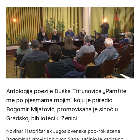
Antologija poezije Duška Trifunovića „Pamtite
me po pjesmama mojim“ koju je priredio
Bogomir Mijatović, promovisana je sinoć u
Gradskoj biblioteci u Zenici.
Novinar i istoričar ex Jugoslovenske pop-rok scene,
Bogomir Mijatović iz Novog Sada, sačinio je kapitalno