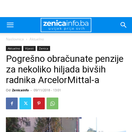
Naslovnica
Aktuelno
Aktuelno
Vijesti
Zenica
Pogrešno obračunate penzije
za nekoliko hiljada bivših
radnika ArcelorMittal-a
Od
Zenicainfo
-
09/11/2018 - 13:01