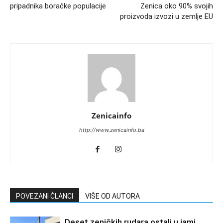
pripadnika boračke populacije
Zenica oko 90% svojih
proizvoda izvozi u zemlje EU
Zenicainfo
http://www.zenicainfo.ba
POVEZANI ČLANCI
VIŠE OD AUTORA
Deset zeničkih rudara ostali u jami