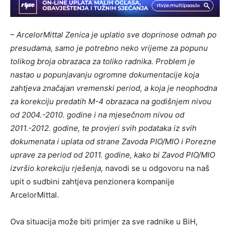
– ArcelorMittal Zenica je uplatio sve doprinose odmah po
presudama, samo je potrebno neko vrijeme za popunu
tolikog broja obrazaca za toliko radnika. Problem je
nastao u popunjavanju ogromne dokumentacije koja
zahtjeva značajan vremenski period, a koja je neophodna
za korekciju predatih M-4 obrazaca na godišnjem nivou
od 2004.-2010. godine i na mjesečnom nivou od
2011.-2012. godine, te provjeri svih podataka iz svih
dokumenata i uplata od strane Zavoda PIO/MIO i Porezne
uprave za period od 2011. godine, kako bi Zavod PIO/MIO
izvršio korekciju rješenja,
navodi se u odgovoru na naš
upit o sudbini zahtjeva penzionera kompanije
ArcelorMittal.
Ova situacija može biti primjer za sve radnike u BiH,