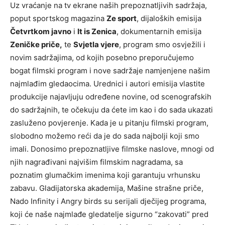
Uz vraćanje na tv ekrane naših prepoznatljivih sadržaja,
poput sportskog magazina
Ze sport
, dijaloških emisija
Četvrtkom javno
i
It is Zenica
, dokumentarnih emisija
Zeničke priče,
te
Svjetla vjere
, program smo osvježili i
novim sadržajima, od kojih posebno preporučujemo
bogat filmski program i nove sadržaje namjenjene našim
najmlađim gledaocima. Urednici i autori emisija vlastite
produkcije najavljuju određene novine, od scenografskih
do sadržajnih, te očekuju da ćete im kao i do sada ukazati
zasluženo povjerenje. Kada je u pitanju filmski program,
slobodno možemo reći da je do sada najbolji koji smo
imali. Donosimo prepoznatljive filmske naslove, mnogi od
njih nagrađivani najvišim filmskim nagradama, sa
poznatim glumačkim imenima koji garantuju vrhunsku
zabavu. Gladijatorska akademija, Mašine strašne priče,
Nado Infinity i Angry birds su serijali dječijeg programa,
koji će naše najmlađe gledatelje sigurno “zakovati” pred