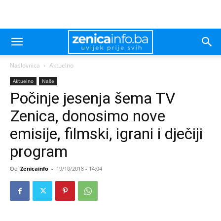
Naslovnica
Aktuelno
Aktuelno
Naše
Počinje jesenja šema TV
Zenica, donosimo nove
emisije, filmski, igrani i dječiji
program
Od
Zenicainfo
-
19/10/2018 - 14:04