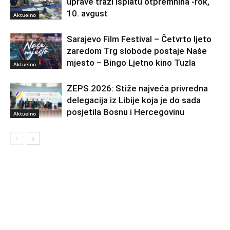
uprave traži isplatu otpremnina -rok,
10. avgust
Aktuelno
Sarajevo Film Festival – Četvrto ljeto
zaredom Trg slobode postaje Naše
mjesto – Bingo Ljetno kino Tuzla
Aktuelno
ZEPS 2026: Stiže najveća privredna
delegacija iz Libije koja je do sada
posjetila Bosnu i Hercegovinu
Aktuelno