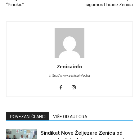
“Pinokio”
sigurnost hrane Zenica
Zenicainfo
http://www.zenicainfo.ba
POVEZANI ČLANCI
VIŠE OD AUTORA
Sindikat Nove Željezare Zenica od