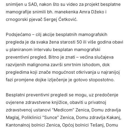
snimljen u SAD, nakon što su video za projekt besplatne
mamografije snimili bh. manekenka Amra Džeko i
crnogorski pjevač Sergej Ćetković.
Podsjećamo – cilj akcije besplatnih mamografskih
pregleda je da svaka žena starosti 50 ili više godina obavi
u planiranom intervalu besplatan mamografski
preventivni pregled. Bitno je znati – većina slučajeva
razvijenih malignoma završi smrtnim ishodom, dok
pregledima koji znače mogućnost otkrivanja u najranijoj
fazi promjene dojke izlječenje je gotovo stopostotno.
Besplatni preventivni pregledi se mogu, uz predočenje
ovjerene zdravstvene knjižice, obaviti u privatnoj
zdravstvenoj ustanovi “Medicom” Zenica, Domu zdravlja
Maglaj, Poliklinici “Sunce” Zenica, Domu zdravlja Kakanj,
Kantonalnoj bolnici Zenica, Općoj bolnici Tešanj, Domu