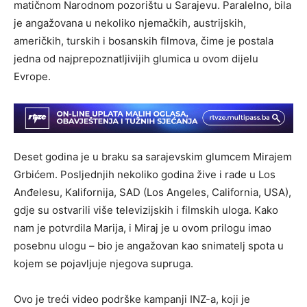
matičnom Narodnom pozorištu u Sarajevu. Paralelno, bila
je angažovana u nekoliko njemačkih, austrijskih,
američkih, turskih i bosanskih filmova, čime je postala
jedna od najprepoznatljivijih glumica u ovom dijelu
Evrope.
Deset godina je u braku sa sarajevskim glumcem Mirajem
Grbićem. Posljednjih nekoliko godina žive i rade u Los
Anđelesu, Kalifornija, SAD (Los Angeles, California, USA),
gdje su ostvarili više televizijskih i filmskih uloga. Kako
nam je potvrdila Marija, i Miraj je u ovom prilogu imao
posebnu ulogu – bio je angažovan kao snimatelj spota u
kojem se pojavljuje njegova supruga.
Ovo je treći video podrške kampanji INZ-a, koji je