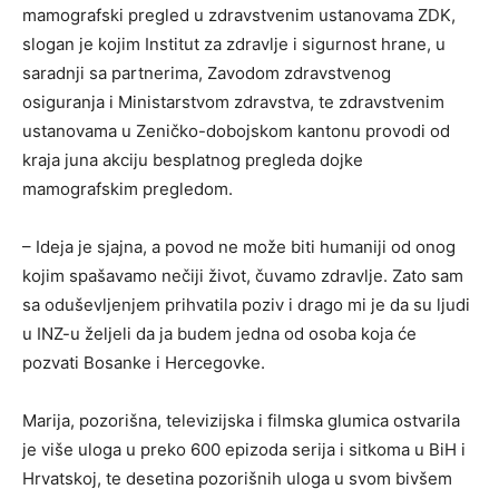
mamografski pregled u zdravstvenim ustanovama ZDK,
slogan je kojim Institut za zdravlje i sigurnost hrane, u
saradnji sa partnerima, Zavodom zdravstvenog
osiguranja i Ministarstvom zdravstva, te zdravstvenim
ustanovama u Zeničko-dobojskom kantonu provodi od
kraja juna akciju besplatnog pregleda dojke
mamografskim pregledom.
– Ideja je sjajna, a povod ne može biti humaniji od onog
kojim spašavamo nečiji život, čuvamo zdravlje. Zato sam
sa oduševljenjem prihvatila poziv i drago mi je da su ljudi
u INZ-u željeli da ja budem jedna od osoba koja će
pozvati Bosanke i Hercegovke.
Marija, pozorišna, televizijska i filmska glumica ostvarila
je više uloga u preko 600 epizoda serija i sitkoma u BiH i
Hrvatskoj, te desetina pozorišnih uloga u svom bivšem