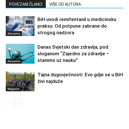
POVEZANI ČLANCI
VIŠE OD AUTORA
BiH uvodi remifentanil u medicinsku
praksu: Od potpune zabrane do
strogog nadzora
Aktuelno
Danas Svjetski dan zdravlja, pod
sloganom “Zajedno za zdravlje –
stanimo uz nauku”
Aktuelno
Tajna dugovječnosti: Evo gdje se u BiH
živi najduže
Magazin