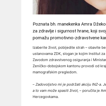
Poznata bh. manekenka Amra Džeko pri
za zdravlje i sigurnost hrane, koji s
pomažu promotivno-zdravstvene ka
Izaberite život, pobijedite strah – obavite
ustanovama ZDK, slogan je kojim Institut za 
Zavodom zdravstvenog osiguranja i Minista
Zeničko-dobojskom kantonu provodi od kraj
mamografskim pregledom.
–
Zadovoljstvo mi je podržati akciju INZ-a.
a to vam može spasiti život,
– poručila je Am
Hercegovkama.