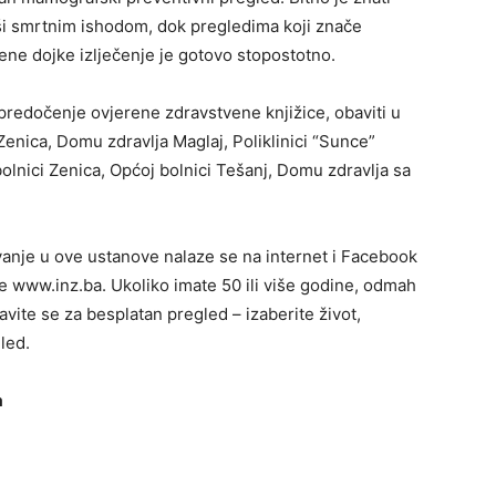
ši smrtnim ishodom, dok pregledima koji znače
jene dojke izlječenje je gotovo stopostotno.
predočenje ovjerene zdravstvene knjižice, obaviti u
enica, Domu zdravlja Maglaj, Poliklinici “Sunce”
olnici Zenica, Općoj bolnici Tešanj, Domu zdravlja sa
.
jivanje u ove ustanove nalaze se na internet i Facebook
ane www.inz.ba. Ukoliko imate 50 ili više godine, odmah
avite se za besplatan pregled – izaberite život,
led.
a