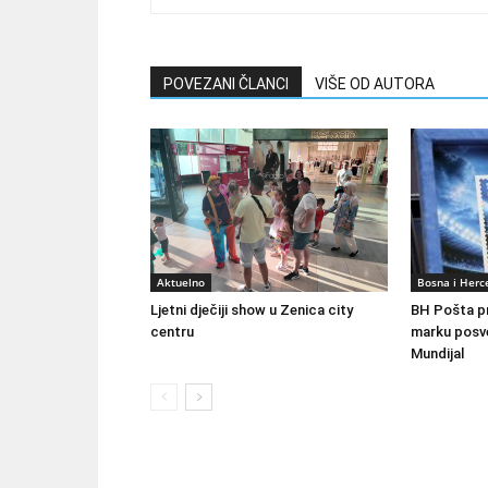
POVEZANI ČLANCI
VIŠE OD AUTORA
Aktuelno
Bosna i Herc
Ljetni dječiji show u Zenica city
BH Pošta p
centru
marku posv
Mundijal