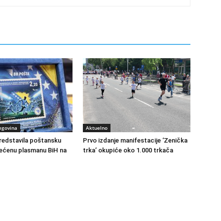
egovina
Aktuelno
redstavila poštansku
Prvo izdanje manifestacije ‘Zenička
ećenu plasmanu BiH na
trka’ okupiće oko 1.000 trkača