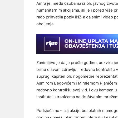
Amra je, među osobama iz bh. javnog života
humanitarnim akcijama, ali je i pored više pr
rado prihvatila poziv INZ-a da snimi video 
oboljenja.
Zanimljivo je da je prošle godine, uokviru 
brinu o svom zdravlju i redovno kontrolišu v
suprug, kapiten bh. nogometne reprezentati
Asmirom Begovićem i Miralemom Pjanićem t
redovno kontrolišu svoj vid. I ovu kampanju
Instituta i stranicama na društvenim mreža
Podsjećamo – cilj akcije besplatnih mamograf
godina obavi u planiranom intervalu besplat