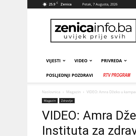
C
25.9
Petak, 7 Augusta, 2026
Zenica
zenicainfo.ba
VIJESTI
VIDEO
PRIVREDA
POSLJEDNJI POZDRAVI
Naslovnica
Magazin
VIDEO: Amra Džeko u kampanji
Magazin
Zdravlje
VIDEO: Amra Dže
Instituta za zdra