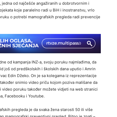
, jedna od najčešće angažiranih u dobrotvornim i
ojekata koje paralelno radi u BiH i inostranstvu, vrlo
poruku o potrebi mamografskih pregleda radi prevencije
jedne od kampanja INZ-a, svoju poruku najmlađima, da
id još od predškolskih i školskih dana uputio i Amrin
vac Edin Džeko. On je sa kolegama iz reprezentacije
akođer snimio video priču kojom poziva mališane da
 i video poruku također možete vidjeti na web stranici
ma, Facebooku i Youtube.
skih pregleda je da svaka žena starosti 50 ili više
an mamografski preventivni pregled. Bitno je znati –