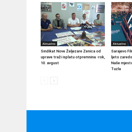
Aktuelno
Aktuelno
Sindikat Nove Željezare Zenica od
Sarajevo Fil
uprave traži isplatu otpremnina -rok,
ljeto zared
10. avgust
Naše mjesto
Tuzla