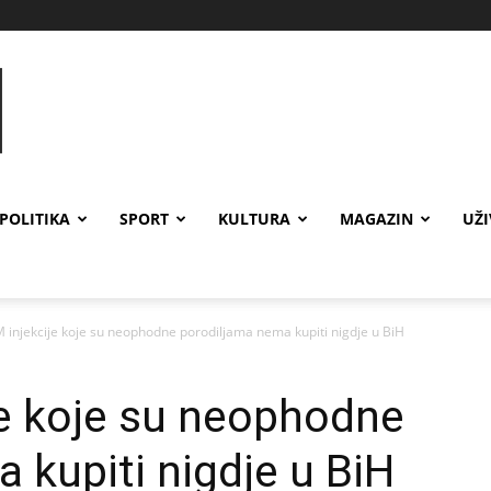
POLITIKA
SPORT
KULTURA
MAGAZIN
UŽ
injekcije koje su neophodne porodiljama nema kupiti nigdje u BiH
e koje su neophodne
 kupiti nigdje u BiH