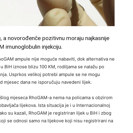
u, a novorođenče pozitivnu moraju najkasnije
 imunoglobulin injekciju.
hoGAM ampule nije moguće nabaviti, dok alternativa ne
e u BiH iznose blizu 100 KM, rodiljama se nalažu po
đanja. Usprkos velikoj potrebi ampule se ne mogu
od mjesec dana ne isporučuju navedeni lijek.
prošlog mjeseca RhoGAM-a nema na policama s obzirom
vljača lijekova. Ista situacija je i u Internacionalnoj
ako su kazali, RhoGAM je registriran lijek u BiH i zbog
koji se odnosi samo na lijekove koji nisu registrirani na