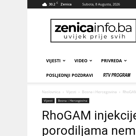
C
30.2
Subota, 8 Augusta, 2026
Zenica
zenicainfo.ba
VIJESTI
VIDEO
PRIVREDA
POSLJEDNJI POZDRAVI
Naslovnica
Vijesti
Bosna i Hercegovina
RhoGAM 
Vijesti
Bosna i Hercegovina
RhoGAM injekcij
porodiljama nema