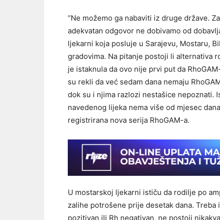
“Ne možemo ga nabaviti iz druge države. Za
adekvatan odgovor ne dobivamo od dobavljač
ljekarni koja posluje u Sarajevu, Mostaru, 
gradovima. Na pitanje postoji li alternativa
je istaknula da ovo nije prvi put da RhoGAM-
su rekli da već sedam dana nemaju RhoGAM-a
dok su i njima razlozi nestašice nepoznati. Is
navedenog lijeka nema više od mjesec dana, a
registrirana nova serija RhoGAM-a.
U mostarskoj ljekarni ističu da rodilje po a
zalihe potrošene prije desetak dana. Treba i
pozitivan ili Rh negativan, ne postoji nikakv