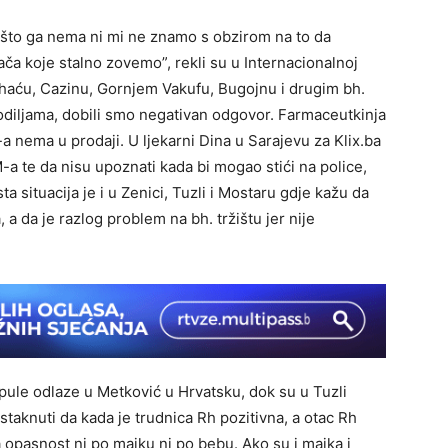
što ga nema ni mi ne znamo s obzirom na to da
a koje stalno zovemo”, rekli su u Internacionalnoj
Bihaću, Cazinu, Gornjem Vakufu, Bugojnu i drugim bh.
 rodiljama, dobili smo negativan odgovor. Farmaceutkinja
a nema u prodaji. U ljekarni Dina u Sarajevu za Klix.ba
 te da nisu upoznati kada bi mogao stići na police,
ta situacija je i u Zenici, Tuzli i Mostaru gdje kažu da
 da je razlog problem na bh. tržištu jer nije
mpule odlaze u Metković u Hrvatsku, dok su u Tuzli
staknuti da kada je trudnica Rh pozitivna, a otac Rh
a opasnost ni po majku ni po bebu. Ako su i majka i