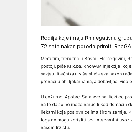
Rodilje koje imaju Rh negativnu grup
72 sata nakon poroda primiti RhoGAM
Međutim, trenutno u Bosni i Hercegovini, R
postoji, piše Klix.ba. RhoGAM injekcije, koj
savjetu liječnika u više slučajeva nakon ra
pronaći u bh. ljekarnama, a dobavljači više 
U dežurnoj Apoteci Sarajevo na Ilidži od 
na to da se ne može naručiti kod domaćih doba
ljekarni koja poslovnice ima širom zemlje. K
toga ne mogu koristiti tzv. interventni uvoz 
našem tržištu.