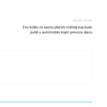
Naredni članak
Evo koliku će kaznu plaćati roditelji koji budu
pušili u automobilu kojim prevoze djecu