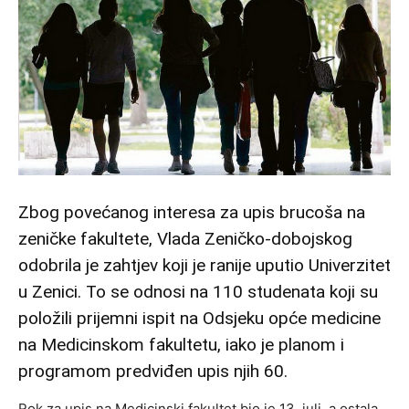
Zbog povećanog interesa za upis brucoša na
zeničke fakultete, Vlada Zeničko-dobojskog
odobrila je zahtjev koji je ranije uputio Univerzitet
u Zenici. To se odnosi na 110 studenata koji su
položili prijemni ispit na Odsjeku opće medicine
na Medicinskom fakultetu, iako je planom i
programom predviđen upis njih 60.
Rok za upis na Medicinski fakultet bio je 13. juli, a ostala