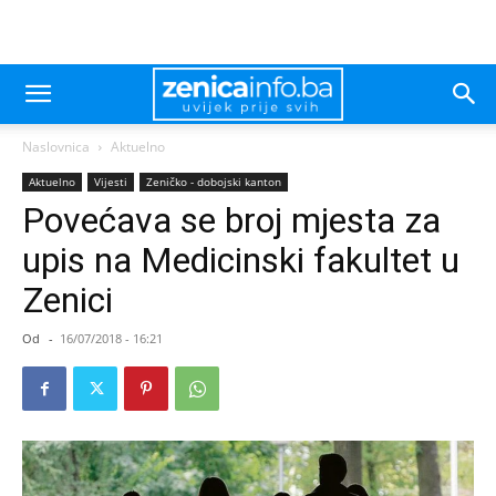
Naslovnica
Aktuelno
Aktuelno
Vijesti
Zeničko - dobojski kanton
Povećava se broj mjesta za
upis na Medicinski fakultet u
Zenici
Od
-
16/07/2018 - 16:21