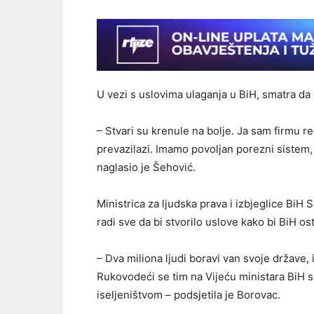
U vezi s uslovima ulaganja u BiH, smatra da
– Stvari su krenule na bolje. Ja sam firmu r
prevazilazi. Imamo povoljan porezni sistem, i 
naglasio je Šehović.
Ministrica za ljudska prava i izbjeglice BiH
radi sve da bi stvorilo uslove kako bi BiH o
– Dva miliona ljudi boravi van svoje države, 
Rukovodeći se tim na Vijeću ministara BiH s
iseljeništvom – podsjetila je Borovac.