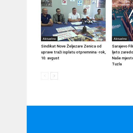
Aktuelno
Aktuelno
Sindikat Nove Željezare Zenica od
Sarajevo Fil
uprave traži isplatu otpremnina -rok,
ljeto zared
10. avgust
Naše mjesto
Tuzla