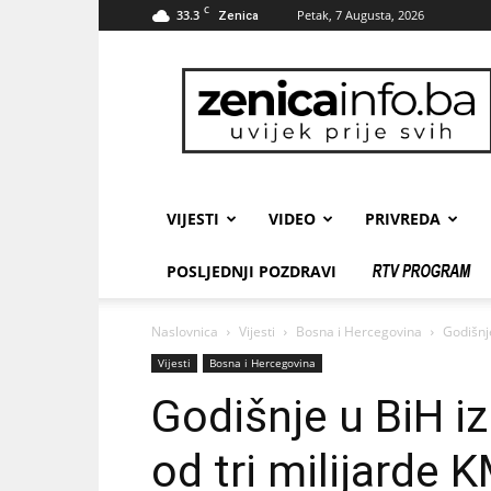
C
33.3
Petak, 7 Augusta, 2026
Zenica
zenicainfo.ba
VIJESTI
VIDEO
PRIVREDA
POSLJEDNJI POZDRAVI
Naslovnica
Vijesti
Bosna i Hercegovina
Godišnje
Vijesti
Bosna i Hercegovina
Godišnje u BiH iz
od tri milijarde 