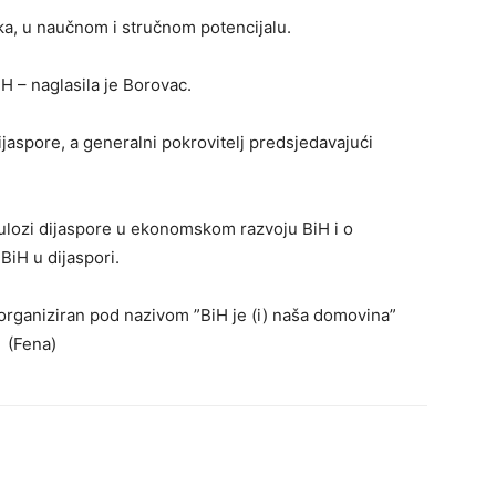
ka, u naučnom i stručnom potencijalu.
H – naglasila je Borovac.
aspore, a generalni pokrovitelj predsjedavajući
 ulozi dijaspore u ekonomskom razvoju BiH i o
 BiH u dijaspori.
organiziran pod nazivom ”BiH je (i) naša domovina”
. (Fena)