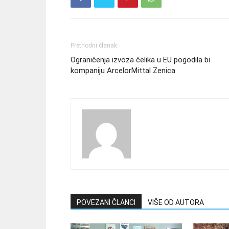
Prethodni članak
Ograničenja izvoza čelika u EU pogodila bi
kompaniju ArcelorMittal Zenica
POVEZANI ČLANCI
VIŠE OD AUTORA