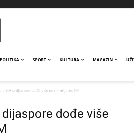
POLITIKA
SPORT
KULTURA
MAGAZIN
UŽ
 u BiH iz dijaspore dođe više od tri milijarde KM
 dijaspore dođe više
KM