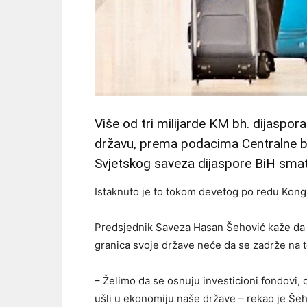
Više od tri milijarde KM bh. dijaspora
državu, prema podacima Centralne ba
Svjetskog saveza dijaspore BiH smatr
Istaknuto je to tokom devetog po redu Kongr
Predsjednik Saveza Hasan Šehović kaže da 
granica svoje države neće da se zadrže na toj
– Želimo da se osnuju investicioni fondovi, da
ušli u ekonomiju naše države – rekao je Šeh