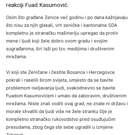
reakciji Fuad Kasumović.
Osim što građane Zenice već godinu i po dana kažnjavaju
što nisu za njih glasali, vrh zeničke i kantonalne SDA
kompletnu je stranačku mašineriju upregao da protiv
mene
i ljudi koji žele dobro ovom gradu i svojim
sugrađanima, širi laži po tzv. medijima i društvenim
mrežama.
Vi koji ste Zeničane i čestite Bosance i Hercegovce
pokrali i raselili širom svijeta, umjesto da se bavite
problemom iseljavanja ljudi, svakodnevno se bavite
Fuadom Kasumovićem i umalo da zaboravim, društvenim
mrežama. Niste znali voditi ovaj grad, ne znate ni državu i
morate shvatiti da ljudi više ne žele stranku čije je
kompletno stranačko rukovodstvo pred osuđujućim
presudama, zbog čega ste sebe ugradili u izmjene
Zakona!