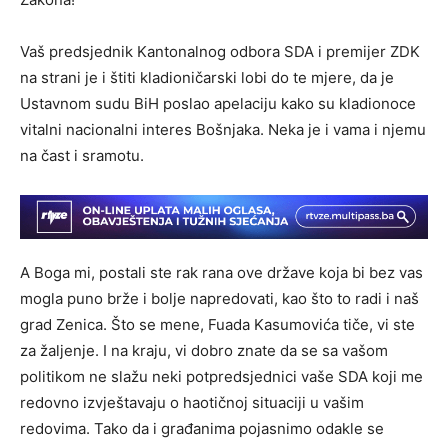
Vaš predsjednik Kantonalnog odbora SDA i premijer
ZDK
na strani je i štiti kladioničarski lobi do te mjere, da je
Ustavnom sudu BiH poslao apelaciju kako su kladionoce
vitalni nacionalni interes Bošnjaka. Neka je i vama i njemu
na čast i sramotu.
A Boga mi, postali ste rak rana ove države koja bi bez vas
mogla puno brže i bolje napredovati, kao što to radi i naš
grad Zenica. Što se mene, Fuada Kasumovića tiče, vi ste
za žaljenje. I na kraju, vi dobro znate da se sa vašom
politikom ne slažu neki potpredsjednici vaše SDA koji me
redovno izvještavaju o haotičnoj situaciji u vašim
redovima. Tako da i građanima pojasnimo odakle se