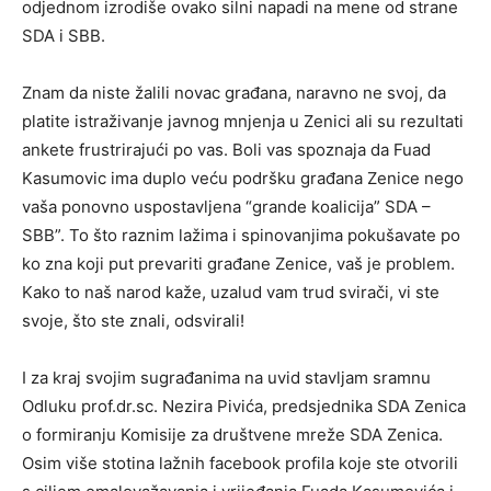
odjednom izrodiše ovako silni napadi na mene od strane
SDA
i
SBB
.
Znam da niste žalili novac građana, naravno ne svoj, da
platite istraživanje javnog mnjenja u Zenici ali su rezultati
ankete frustrirajući po vas. Boli vas spoznaja da Fuad
Kasumovic ima duplo veću podršku građana Zenice nego
vaša ponovno uspostavljena “grande koalicija” SDA –
SBB”. To što raznim lažima i spinovanjima pokušavate po
ko zna koji put prevariti građane Zenice, vaš je problem.
Kako to naš narod kaže, uzalud vam trud svirači, vi ste
svoje, što ste znali, odsvirali!
I za kraj svojim sugrađanima na uvid stavljam sramnu
Odluku prof.dr.sc. Nezira Pivića, predsjednika SDA Zenica
o formiranju Komisije za društvene mreže SDA Zenica.
Osim više stotina lažnih facebook profila koje ste otvorili