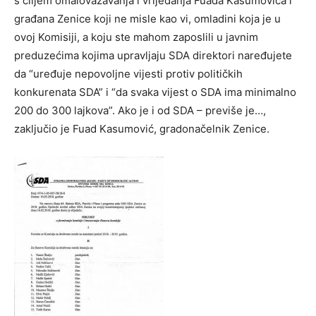
s ciljem omalovažavanja i vrijeđanja Fuada Kasumovića i
građana Zenice koji ne misle kao vi, omladini koja je u
ovoj Komisiji, a koju ste mahom zaposlili u javnim
preduzećima kojima upravljaju SDA direktori naređujete
da “uređuje nepovoljne vijesti protiv političkih
konkurenata SDA” i “da svaka vijest o SDA ima minimalno
200 do 300 lajkova”. Ako je i od SDA – previše je…,
zaključio je Fuad Kasumović, gradonačelnik Zenice.