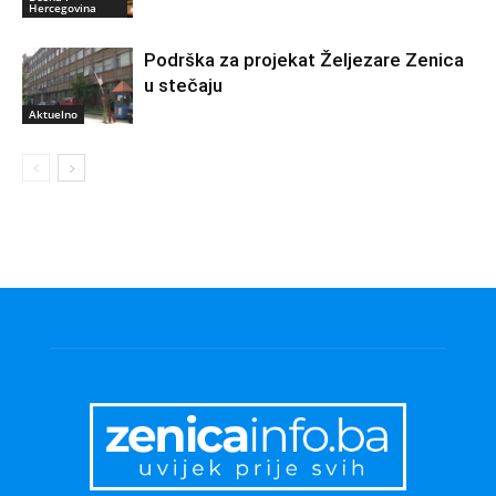
Hercegovina
Podrška za projekat Željezare Zenica
u stečaju
Aktuelno