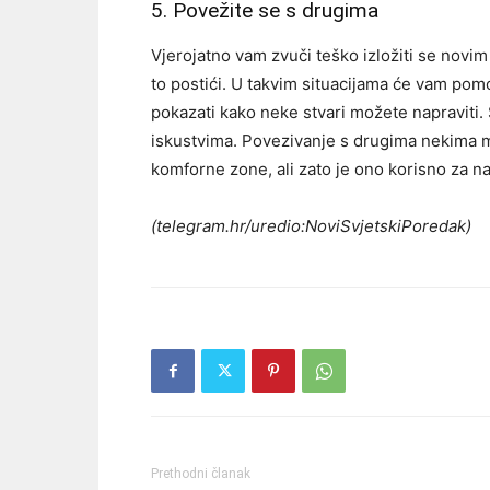
5. Povežite se s drugima
Vjerojatno vam zvuči teško izložiti se novim
to postići. U takvim situacijama će vam po
pokazati kako neke stvari možete napraviti. 
iskustvima. Povezivanje s drugima nekima mo
komforne zone, ali zato je ono korisno za na
(telegram.hr/uredio:NoviSvjetskiPoredak)
Prethodni članak