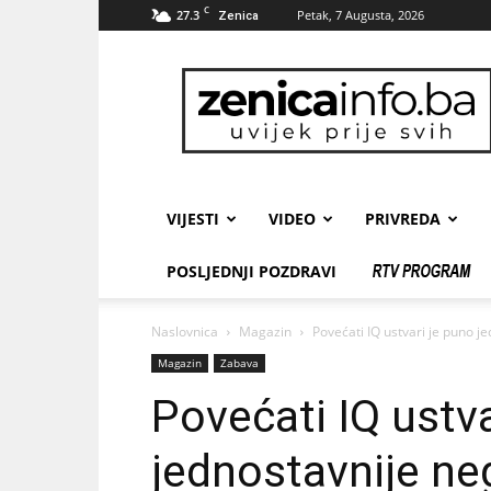
C
27.3
Petak, 7 Augusta, 2026
Zenica
zenicainfo.ba
VIJESTI
VIDEO
PRIVREDA
POSLJEDNJI POZDRAVI
Naslovnica
Magazin
Povećati IQ ustvari je puno je
Magazin
Zabava
Povećati IQ ustva
jednostavnije ne