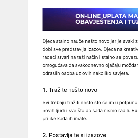
Djeca stalno nauče nešto novo jer je svaki zv
dobi sve predstavlja izazov. Djeca na kreati
radeći stvari na teži način i stalno se pove
omogućava da svakodnevno ojačaju moždane a
odraslih osoba uz ovih nekoliko savjeta.
1. Tražite nešto novo
Svi trebaju tražiti nešto što će im u potpuno
novih ljudi i sve što do sada nismo radili. Bu
prilike kada ih imate.
2. Postavljajte si izazove