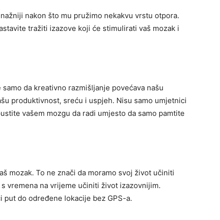
e snažniji nakon što mu pružimo nekakvu vrstu otpora.
tavite tražiti izazove koji će stimulirati vaš mozak i
Ne samo da kreativno razmišljanje povećava našu
šu produktivnost, sreću i uspjeh. Nisu samo umjetnici
opustite vašem mozgu da radi umjesto da samo pamtite
aš mozak. To ne znači da moramo svoj život učiniti
 s vremena na vrijeme učiniti život izazovnijim.
aći put do određene lokacije bez GPS-a.