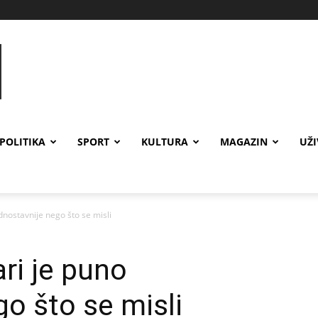
POLITIKA
SPORT
KULTURA
MAGAZIN
UŽ
dnostavnije nego što se misli
ri je puno
go što se misli