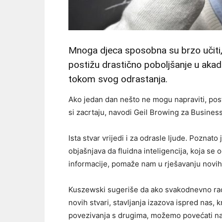
Mnoga djeca sposobna su brzo učiti, 
postižu drastično poboljšanje u aka
tokom svog odrastanja.
Ako jedan dan nešto ne mogu napraviti, post
si zacrtaju, navodi Geil Browing za Business
Ista stvar vrijedi i za odrasle ljude. Pozna
objašnjava da fluidna inteligencija, koja se 
informacije, pomaže nam u rješavanju novih
Kuszewski sugeriše da ako svakodnevno rad
novih stvari, stavljanja izazova ispred nas, k
povezivanja s drugima, možemo povećati naš