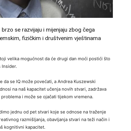
brzo se razvijaju i mijenjaju zbog čega
demskim, fizičkim i društvenim vještinama
oji velika mogućnost da će drugi dan moći postići što
 Insider.
to je da se IQ može povećati, a Andrea Kuszewski
odnosi na naš kapacitet učenja novih stvari, zadržava
 problema i može se ojačati tijekom vremena.
imo jednu od pet stvari koje se odnose na traženje
reativnog razmišljanja, obavljanja stvari na teži način i
 kognitivni kapacitet.