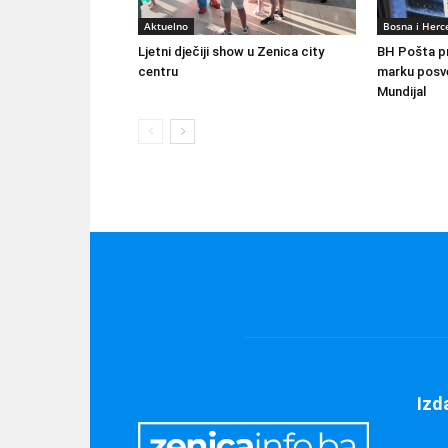
Aktuelno
Bosna i Herc
Ljetni dječiji show u Zenica city
BH Pošta p
centru
marku posv
Mundijal
Izd