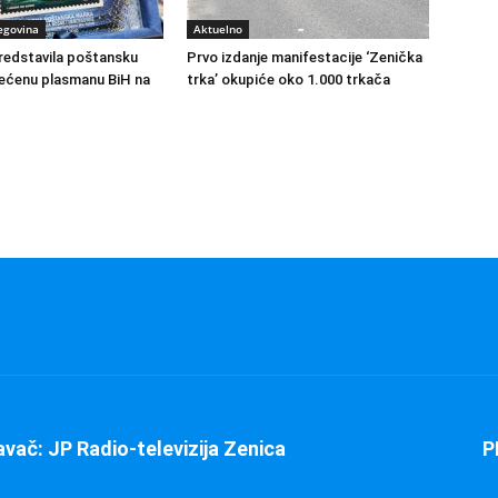
egovina
Aktuelno
redstavila poštansku
Prvo izdanje manifestacije ‘Zenička
ećenu plasmanu BiH na
trka’ okupiće oko 1.000 trkača
avač: JP Radio-televizija Zenica
P