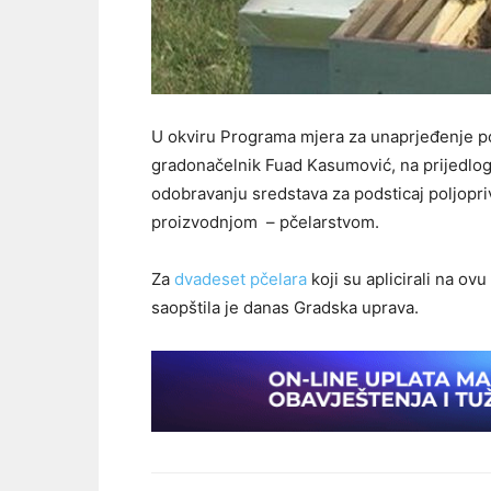
U okviru Programa mjera za unaprjeđenje po
gradonačelnik Fuad Kasumović, na prijedlog S
odobravanju sredstava za podsticaj poljopr
proizvodnjom – pčelarstvom.
Za
dvadeset pčelara
koji su aplicirali na ov
saopštila je danas Gradska uprava.