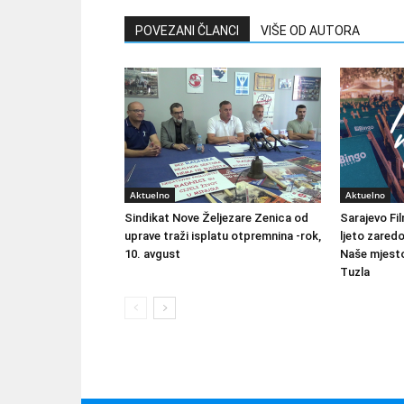
POVEZANI ČLANCI
VIŠE OD AUTORA
Aktuelno
Aktuelno
Sindikat Nove Željezare Zenica od
Sarajevo Fil
uprave traži isplatu otpremnina -rok,
ljeto zared
10. avgust
Naše mjesto
Tuzla