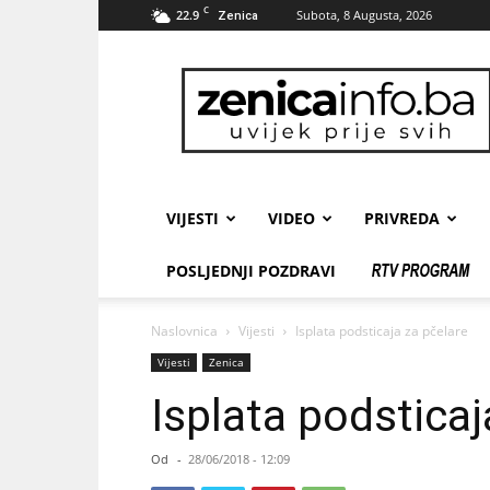
C
22.9
Subota, 8 Augusta, 2026
Zenica
zenicainfo.ba
VIJESTI
VIDEO
PRIVREDA
POSLJEDNJI POZDRAVI
Naslovnica
Vijesti
Isplata podsticaja za pčelare
Vijesti
Zenica
Isplata podsticaj
Od
-
28/06/2018 - 12:09