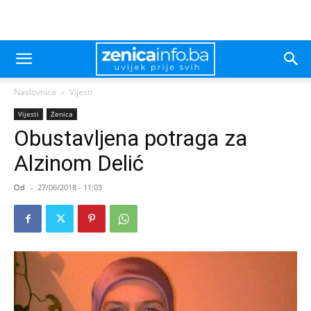
Naslovnica
Vijesti
Vijesti
Zenica
Obustavljena potraga za
Alzinom Delić
Od
-
27/06/2018 - 11:03