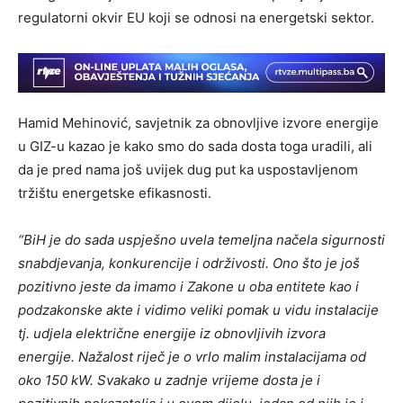
regulatorni okvir EU koji se odnosi na energetski sektor.
Hamid Mehinović, savjetnik za obnovljive izvore energije
u GIZ-u kazao je kako smo do sada dosta toga uradili, ali
da je pred nama još uvijek dug put ka uspostavljenom
tržištu energetske efikasnosti.
“BiH je do sada uspješno uvela temeljna načela sigurnosti
snabdjevanja, konkurencije i održivosti. Ono što je još
pozitivno jeste da imamo i Zakone u oba entitete kao i
podzakonske akte i vidimo veliki pomak u vidu instalacije
tj. udjela električne energije iz obnovljivih izvora
energije. Nažalost riječ je o vrlo malim instalacijama od
oko 150 kW. Svakako u zadnje vrijeme dosta je i