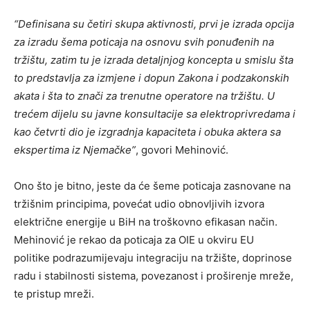
“Definisana su četiri skupa aktivnosti, prvi je izrada opcija
za izradu šema poticaja na osnovu svih ponuđenih na
tržištu, zatim tu je izrada detaljnjog koncepta u smislu šta
to predstavlja za izmjene i dopun Zakona i podzakonskih
akata i šta to znači za trenutne operatore na tržištu. U
trećem dijelu su javne konsultacije sa elektroprivredama i
kao četvrti dio je izgradnja kapaciteta i obuka aktera sa
ekspertima iz Njemačke”
, govori Mehinović.
Ono što je bitno, jeste da će šeme poticaja zasnovane na
tržišnim principima, povećat udio obnovljivih izvora
električne energije u BiH na troškovno efikasan način.
Mehinović je rekao da poticaja za OIE u okviru EU
politike podrazumijevaju integraciju na tržište, doprinose
radu i stabilnosti sistema, povezanost i proširenje mreže,
te pristup mreži.