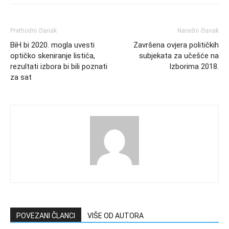
Prethodni članak
Naredni članak
BiH bi 2020. mogla uvesti
Završena ovjera političkih
optičko skeniranje listića,
subjekata za učešće na
rezultati izbora bi bili poznati
Izborima 2018.
za sat
POVEZANI ČLANCI
VIŠE OD AUTORA