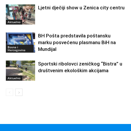
Ljetni dječiji show u Zenica city centru
Aktuelno
BH Pošta predstavila poštansku
marku posvećenu plasmanu BiH na
Bosna i
Mundijal
Hercegovina
Sportski ribolovci zeničkog “Bistra” u
društvenim ekološkim akcijama
Aktuelno