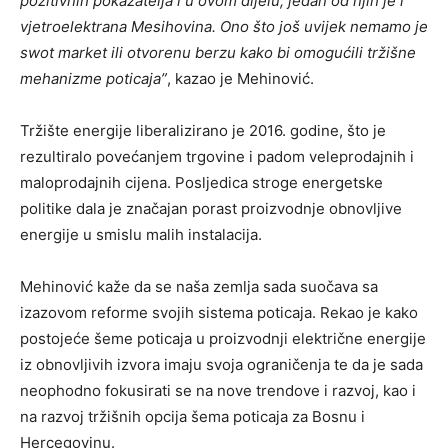
pozitivnih pokazatelja i u ovom dijelu, jedan od njih je i
vjetroelektrana Mesihovina. Ono što još uvijek nemamo je
swot market ili otvorenu berzu kako bi omogućili tržišne
mehanizme poticaja”
, kazao je Mehinović.
Tržište energije liberalizirano je 2016. godine, što je
rezultiralo povećanjem trgovine i padom veleprodajnih i
maloprodajnih cijena. Posljedica stroge energetske
politike dala je značajan porast proizvodnje obnovljive
energije u smislu malih instalacija.
Mehinović kaže da se naša zemlja sada suočava sa
izazovom reforme svojih sistema poticaja. Rekao je kako
postojeće šeme poticaja u proizvodnji električne energije
iz obnovljivih izvora imaju svoja ograničenja te da je sada
neophodno fokusirati se na nove trendove i razvoj, kao i
na razvoj tržišnih opcija šema poticaja za Bosnu i
Hercegovinu.