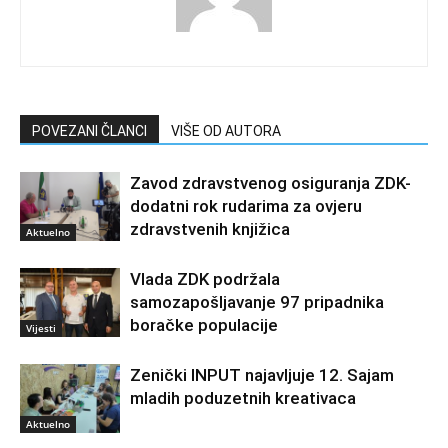
POVEZANI ČLANCI
VIŠE OD AUTORA
Zavod zdravstvenog osiguranja ZDK-
dodatni rok rudarima za ovjeru
zdravstvenih knjižica
Aktuelno
Vlada ZDK podržala
samozapošljavanje 97 pripadnika
boračke populacije
Vijesti
Zenički INPUT najavljuje 12. Sajam
mladih poduzetnih kreativaca
Aktuelno