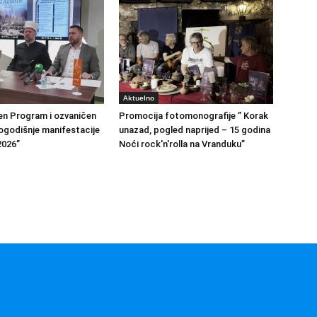
Aktuelno
en Program i ozvaničen
Promocija fotomonografije ” Korak
godišnje manifestacije
unazad, pogled naprijed – 15 godina
2026”
Noći rock'n'rolla na Vranduku”