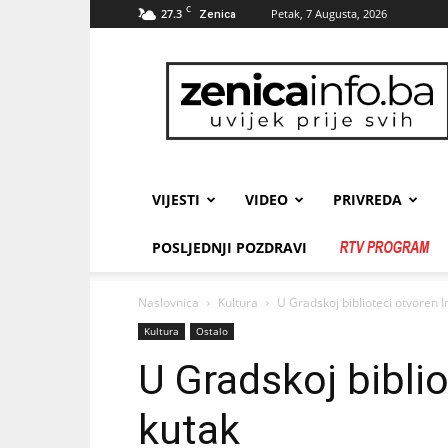
C
27.3
Petak, 7 Augusta, 2026
Zenica
zenicainfo.ba
VIJESTI
VIDEO
PRIVREDA
POSLJEDNJI POZDRAVI
Naslovnica
Kultura
U Gradskoj biblioteci otvoren I
Kultura
Ostalo
U Gradskoj biblio
kutak