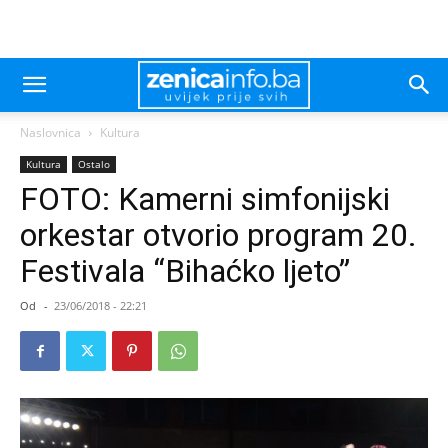
Naslovnica
Kultura
Kultura
Ostalo
FOTO: Kamerni simfonijski
orkestar otvorio program 20.
Festivala “Bihaćko ljeto”
Od
-
23/06/2018 - 22:21