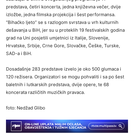
predstava, četiri koncerta, jedna književna večer, dvije
izložbe, jedna filmska projekcija i šest performansa.
“Bihaćko ljeto” se s razlogom svrstava u vrh kulturnih
dešavanja u BiH, jer su u proteklih 19 festivalskih godina
grad na Uni posjetili umjetnici iz Italije, Slovenije,
Hrvatske, Srbije, Crne Gore, Slovačke, Češke, Turske,
SAD-a i BiH.
Dosadašnje 283 predstave izvelo je oko 500 glumaca i
120 režisera. Organizatori se mogu pohvaliti i sa po šest
baletnih i lutkarskih predstava, dvije opere, te 68
koncerata različitih muzičkih pravaca.
foto: Nedžad Glibo