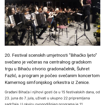
20. Festival scenskih umjetnosti “Bihaćko ljeto”
svečano je večeras na centralnog gradskom
trgu u Bihaću otvorio gradonačelnik, Šuhret
Fazlić, a program je počeo svečanim koncertom
Kamernog simfonijskog orkestra iz Zenice.
Građani Bihaća i njihovi gosti će u 15 festivalskih dana, od
23. juna do 7. jula, uživati u ukupno 22 pripremljena
sadržaja. U okviru ovogodišnjeg programa je 11