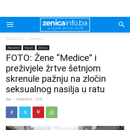
Naslovnica
Aktuelno
Aktuelno
Vijesti
Zenica
FOTO: Žene “Medice” i
preživjele žrtve šetnjom
skrenule pažnju na zločin
seksualnog nasilja u ratu
Od
-
19/06/2018 - 13:31