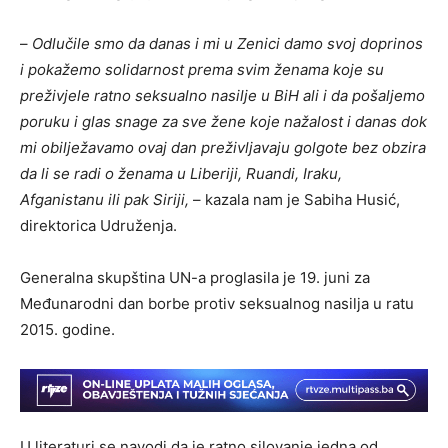
–
Odlučile smo da danas i mi u Zenici damo svoj doprinos
i pokažemo solidarnost prema svim ženama koje su
preživjele ratno seksualno nasilje u BiH ali i da pošaljemo
poruku i glas snage za sve žene koje nažalost i danas dok
mi obilježavamo ovaj dan preživljavaju golgote bez obzira
da li se radi o ženama u Liberiji, Ruandi, Iraku,
Afganistanu ili pak Siriji,
– kazala nam je Sabiha Husić,
direktorica Udruženja.
Generalna skupština UN-a proglasila je 19. juni za
Međunarodni dan borbe protiv seksualnog nasilja u ratu
2015. godine.
U literaturi se navodi da je ratno silovanje jedna od