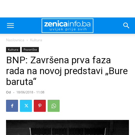
Naslovnica
Kultura
Kultura
Pozorište
BNP: Završena prva faza
rada na novoj predstavi „Bure
baruta“
Od
-
18/06/2018 - 11:08