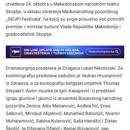
izvedena 24. oktobra u Makedonskom narodnom teatru
Skoplje, u sklopu otvaranja Međunarodnog pozorišnog
„SKUPI Festivala“, na kojoj su svoje prisustvo već potvrdili
premijer i ministar kulture Vlade Republike Makedonije i
gradonačelnik Skoplja.
Dramaturginja predstave je Dragana Lukan Nikolovski. Za
kostimografiju predstave zadužen je Vedran Hrustanović
iz Sarajeva, a za koreografiju belgijski umjetnik Thomas
Steyaert. Autor muzike je Igor Kasapović. U predstavi
igraju glumice i glumci iz ansambla Bosanskog narodnog
pozorišta Zenica: Adis Mehanović, Anđela Ilić, Enes
Salković, Miroljub Mijatović, Muhamed Bahonjić, Nusmir
Muharemović, Sabina Kulenović, Saša Handžić i Zlatan
Školjić, te Dženana Džanić i Kemal Rizvanović, kao