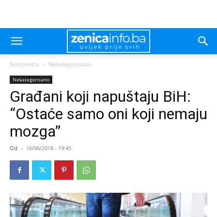
Naslovnica
Nekategorisano
Nekategorisano
Građani koji napuštaju BiH:
“Ostaće samo oni koji nemaju
mozga”
Od
-
16/06/2018 - 19:45