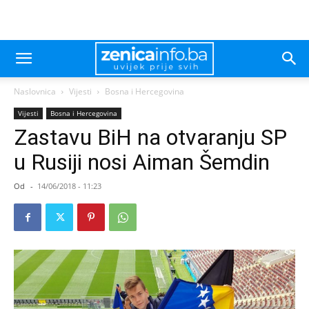
Naslovnica
Vijesti
Bosna i Hercegovina
Vijesti
Bosna i Hercegovina
Zastavu BiH na otvaranju SP
u Rusiji nosi Aiman Šemdin
Od
-
14/06/2018 - 11:23