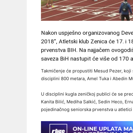
Nakon uspješno organizovanog Deve
2018”, Atletski klub Zenica će 17. i 
prvenstva BIH. Na najjačem ovogodiš
saveza BiH nastupit će više od 170 atl
Takmičenje će propustiti Mesud Pezer, koji s
disciplini 800 metara, Amel Tuka i Abedin Muj
U disciplini kugla zeničkoj publici će se pre
Kanita Bilić, Mediha Salkić, Sedin Heco, Ern
pojedinačnog seniorska prvenstva u atletici p