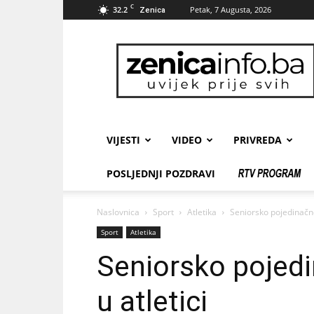
C
32.2
Petak, 7 Augusta, 2026
Zenica
zenicainfo.ba
VIJESTI
VIDEO
PRIVREDA
POSLJEDNJI POZDRAVI
Naslovnica
Sport
Atletika
Seniorsko pojedinačno
Sport
Atletika
Seniorsko pojed
u atletici