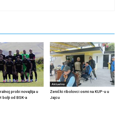
Aktuelno
ralnoj probi novajlija u
Zenički ribolovci osmi na KUP-u u
H bolji od BSK-a
Jajcu