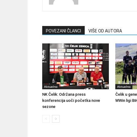
POVEZANI ČLANCI
VIŠE OD AUTORA
Aktuelno
Aktuelno
NK Čelik: Održana press
Čelik u gene
konferencija uoči početka nove
WWin ligi Bi
sezone