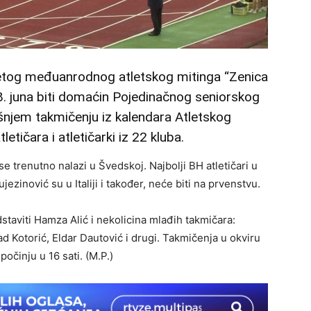
tog međuanrodnog atletskog mitinga “Zenica
18. juna biti domaćin Pojedinačnog seniorskog
njem takmičenju iz kalendara Atletskog
etičara i atletičarki iz 22 kluba.
e trenutno nalazi u Švedskoj. Najbolji BH atletičari u
ezinović su u Italiji i također, neće biti na prvenstvu.
dstaviti Hamza Alić i nekolicina mlađih takmičara:
ad Kotorić, Eldar Dautović i drugi. Takmičenja u okviru
očinju u 16 sati. (M.P.)