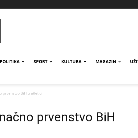
POLITIKA
SPORT
KULTURA
MAGAZIN
UŽ
 prvenstvo BiH u atletici
inačno prvenstvo BiH