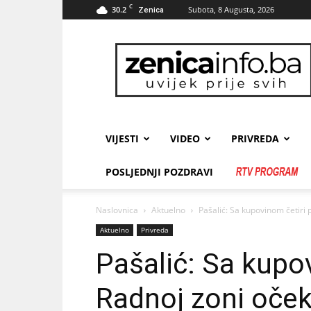
C
30.2
Subota, 8 Augusta, 2026
Zenica
zenicainfo.ba
VIJESTI
VIDEO
PRIVREDA
POSLJEDNJI POZDRAVI
Naslovnica
Aktuelno
Pašalić: Sa kupovinom četiri 
Aktuelno
Privreda
Pašalić: Sa kupo
Radnoj zoni oče