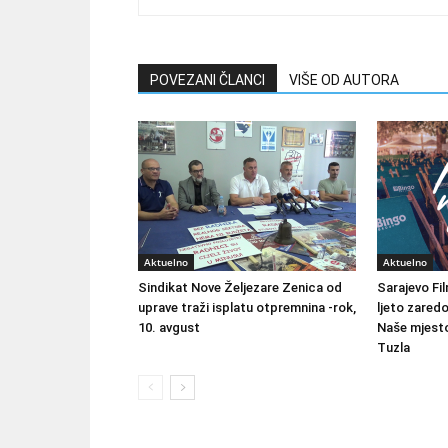
POVEZANI ČLANCI
VIŠE OD AUTORA
Aktuelno
Aktuelno
Sindikat Nove Željezare Zenica od
Sarajevo Fil
uprave traži isplatu otpremnina -rok,
ljeto zared
10. avgust
Naše mjesto
Tuzla