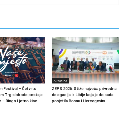
Aktuelno
m Festival – Četvrto
ZEPS 2026: Stiže najveća privredna
om Trg slobode postaje
delegacija iz Libije koja je do sada
 – Bingo Ljetno kino
posjetila Bosnu i Hercegovinu