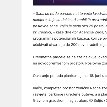
–
Sada se nude parcele nešto veće kvadrature
namjera, koja su došla od zeničkih privredni
poslovne zone, kojih je sada oko 25 posto 
privrednici
, – kaže direktor Agencije Zeda, 
programima potencijalnih kupaca, koji će pr
očekivati otvaranje do 200 novih radnih mje
Predmetne parcele se nalaze na dvije lokacij
na novoopremljenom prostoru Poslovne zo
Otvaranje ponuda planirano je za 18. juni u 
Inače, kompletan prostor zeničke Radne zon
rasvjete, parkinge i uređene puteve, a u pla
Glavnom gradskom magistralom. (D.Suljić / S