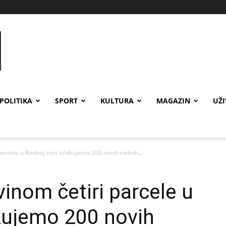
POLITIKA
SPORT
KULTURA
MAGAZIN
UŽ
parcele u Radnoj zoni očekujemo 200 novih radnih...
vinom četiri parcele u
kujemo 200 novih