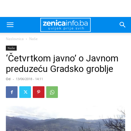
Naslovnica
Naše
Naše
‘Četvrtkom javno’ o Javnom
preduzeću Gradsko groblje
Od
-
13/06/2018 - 14:11