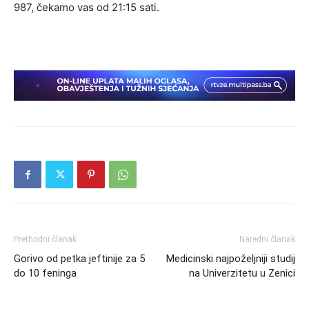
987, čekamo vas od 21:15 sati.
Prethodni članak
Naredni članak
Gorivo od petka jeftinije za 5
Medicinski najpoželjniji studij
do 10 feninga
na Univerzitetu u Zenici