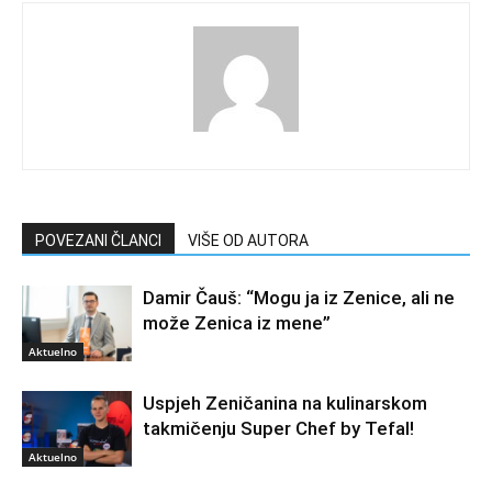
POVEZANI ČLANCI
VIŠE OD AUTORA
Damir Čauš: “Mogu ja iz Zenice, ali ne
može Zenica iz mene”
Aktuelno
Uspjeh Zeničanina na kulinarskom
takmičenju Super Chef by Tefal!
Aktuelno