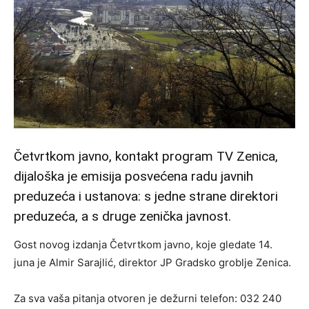
Četvrtkom javno, kontakt program TV Zenica,
dijaloška je emisija posvećena radu javnih
preduzeća i ustanova: s jedne strane direktori
preduzeća, a s druge zenička javnost.
Gost novog izdanja Četvrtkom javno, koje gledate 14.
juna je Almir Sarajlić, direktor JP Gradsko groblje Zenica.
Za sva vaša pitanja otvoren je dežurni telefon: 032 240