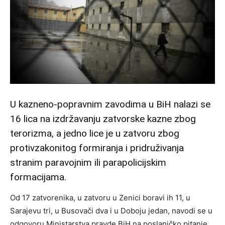
U kazneno-popravnim zavodima u BiH nalazi se
16 lica na izdržavanju zatvorske kazne zbog
terorizma, a jedno lice je u zatvoru zbog
protivzakonitog formiranja i pridruživanja
stranim paravojnim ili parapolicijskim
formacijama.
Od 17 zatvorenika, u zatvoru u Zenici boravi ih 11, u
Sarajevu tri, u Busovači dva i u Doboju jedan, navodi se u
odgovoru Ministarstva pravde BiH na poslaničko pitanje