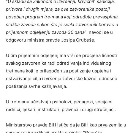
“
U skladu sa Zakonom o izvršenju krivičnih sankcija,
pritvora i drugih mjera, za ove zatvorenike postoji
poseban program tretmana koji određuje prevaspitna
služba zavoda nakon što je svaki zatvorenik boravio u
prijemnom odjeljenju zavoda 30 dana”
, navodi se u
odgovoru ministra pravde Josipa Grubeše.
U tim prijemnim odjeljenjima vrši se procjena ličnosti
svakog zatvorenika radi određivanja individualnog
tretmana koji je prilagođen za postizanje uspjeha i
ostvarivanje cilja izvršenja zatvorske kazne, odnosno
postizanja svrhe kažnjavanja.
U tretmanu učestvuju psiholozi, pedagozi, socijalni
radnici, ljekari, instruktori, pravnici i drugi stručnjaci.
Ministarstvo pravde BiH ističe da je BiH kao prva zemlja u
evropskoj jurisdikciji prošla projekat “
Podrška