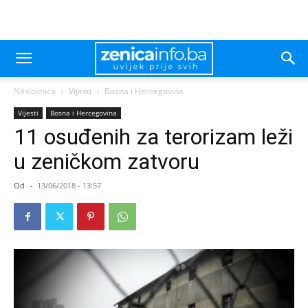
Naslovnica
Vijesti
Bosna i Hercegovina
Vijesti
Bosna i Hercegovina
11 osuđenih za terorizam leži
u zeničkom zatvoru
Od
-
13/06/2018 - 13:57