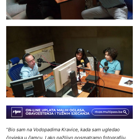
“
Bio sam na Vodopadima Kravice, kada sam ugledao
čovjeka u čamcu. I ako pažljivo posmatramo fotografiju,