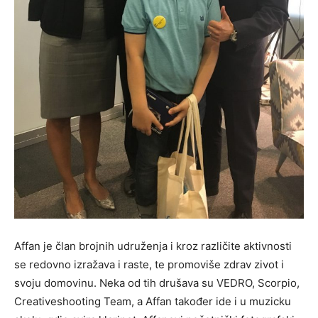
Affan je član brojnih udruženja i kroz različite aktivnosti
se redovno izražava i raste, te promoviše zdrav zivot i
svoju domovinu. Neka od tih drušava su VEDRO, Scorpio,
Creativeshooting Team, a Affan također ide i u muzicku