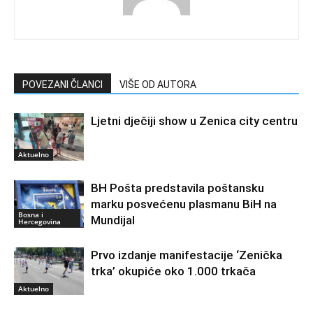
POVEZANI ČLANCI
VIŠE OD AUTORA
Ljetni dječiji show u Zenica city centru
Aktuelno
BH Pošta predstavila poštansku
marku posvećenu plasmanu BiH na
Bosna i
Mundijal
Hercegovina
Prvo izdanje manifestacije ‘Zenička
trka’ okupiće oko 1.000 trkača
Aktuelno