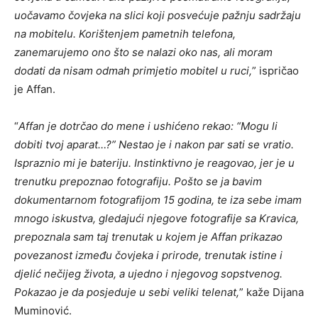
uočavamo čovjeka na slici koji posvećuje pažnju sadržaju
na mobitelu. Korištenjem pametnih telefona,
zanemarujemo ono što se nalazi oko nas, ali moram
dodati da nisam odmah primjetio mobitel u ruci,
” ispričao
je Affan.
“
Affan je dotrčao do mene i ushićeno rekao: “Mogu li
dobiti tvoj aparat…?” Nestao je i nakon par sati se vratio.
Ispraznio mi je bateriju. Instinktivno je reagovao, jer je u
trenutku prepoznao fotografiju. Pošto se ja bavim
dokumentarnom fotografijom 15 godina, te iza sebe imam
mnogo iskustva, gledajući njegove fotografije sa Kravica,
prepoznala sam taj trenutak u kojem je Affan prikazao
povezanost između čovjeka i prirode, trenutak istine i
djelić nečijeg života, a ujedno i njegovog sopstvenog.
Pokazao je da posjeduje u sebi veliki telenat,
” kaže Dijana
Muminović.