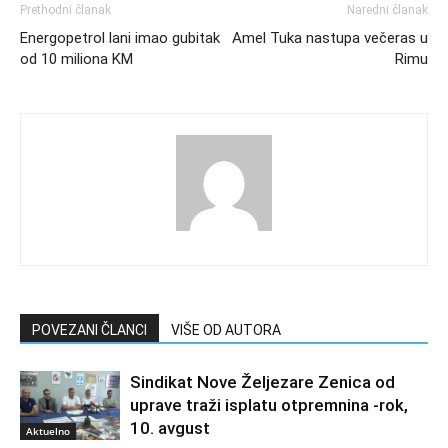
Prethodni članak
Naredni članak
Energopetrol lani imao gubitak
Amel Tuka nastupa večeras u
od 10 miliona KM
Rimu
POVEZANI ČLANCI
VIŠE OD AUTORA
Sindikat Nove Željezare Zenica od
uprave traži isplatu otpremnina -rok,
10. avgust
Aktuelno