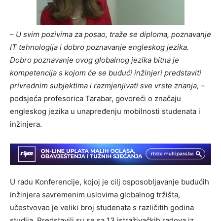
–
U svim pozivima za posao, traže se diploma, poznavanje
IT tehnologija i dobro poznavanje engleskog jezika.
Dobro poznavanje ovog globalnog jezika bitna je
kompetencija s kojom će se budući inžinjeri predstaviti
privrednim subjektima i razmjenjivati sve vrste znanja,
–
podsjeća profesorica Tarabar, govoreći o značaju
engleskog jezika u unapređenju mobilnosti studenata i
inžinjera.
U radu Konferencije, kojoj je cilj osposobljavanje budućih
inžinjera savremenim uslovima globalnog tržišta,
učestvovao je veliki broj studenata s različitih godina
studija. Predstavili su se sa 13 istraživačkih radova iz