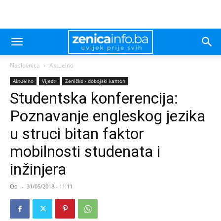
Naslovnica
Aktuelno
Aktuelno
Vijesti
Zeničko - dobojski kanton
Studentska konferencija:
Poznavanje engleskog jezika
u struci bitan faktor
mobilnosti studenata i
inžinjera
Od
-
31/05/2018 - 11:11