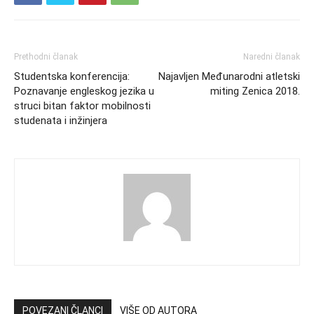
Prethodni članak
Naredni članak
Studentska konferencija:
Najavljen Međunarodni atletski
Poznavanje engleskog jezika u
miting Zenica 2018.
struci bitan faktor mobilnosti
studenata i inžinjera
POVEZANI ČLANCI
VIŠE OD AUTORA