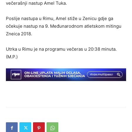
večerašnji nastup Amel Tuka.
Poslije nastupa u Rimu, Amel stiže u Zenicu gdje ga
očekuje nastup na 9. Međunarodnom atletskom mitingu
Zneica 2018.
Utrka u Rimu je na programu večeras u 20:38 minuta.
(M.P.)