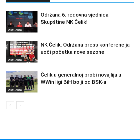
Održana 6. redovna sjednica
Skupštine NK Čelik!
Aktuelno
NK Čelik: Održana press konferencija
uoči početka nove sezone
Aktuelno
Čelik u generalnoj probi novajlija u
WWin ligi BiH bolji od BSK-a
Aktuelno