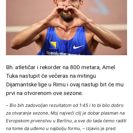
Bh. atletičar i rekorder na 800 metara, Amel
Tuka nastupit će večeras na mitingu
Dijamantske lige u Rimu i ovaj nastup bit će mu
prvi na otvorenom ove sezone.
–
Bio bih zadovoljan rezultatom od 1:45 i to bi bilo dobro
za otvaranje sezone. Moj najveći cilj je dobar plasman na
Evropskom prvenstvu u Berlinu, a sve do tada ćemo raditi
na tome da uđemo u najbolju formu,
– izjavio je pred