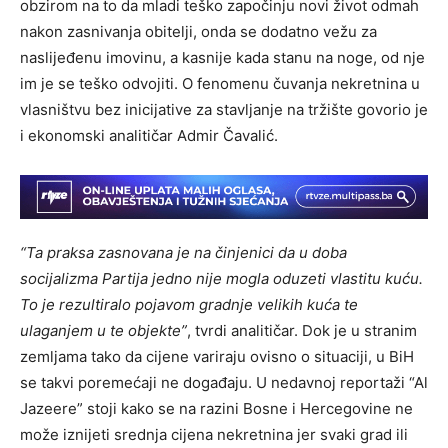
obzirom na to da mladi teško započinju novi život odmah
nakon zasnivanja obitelji, onda se dodatno vežu za
naslijeđenu imovinu, a kasnije kada stanu na noge, od nje
im je se teško odvojiti. O fenomenu čuvanja nekretnina u
vlasništvu bez inicijative za stavljanje na tržište govorio je
i ekonomski analitičar Admir Čavalić.
“Ta praksa zasnovana je na činjenici da u doba
socijalizma Partija jedno nije mogla oduzeti vlastitu kuću.
To je rezultiralo pojavom gradnje velikih kuća te
ulaganjem u te objekte”
, tvrdi analitičar. Dok je u stranim
zemljama tako da cijene variraju ovisno o situaciji, u BiH
se takvi poremećaji ne događaju. U nedavnoj reportaži “Al
Jazeere” stoji kako se na razini Bosne i Hercegovine ne
može iznijeti srednja cijena nekretnina jer svaki grad ili