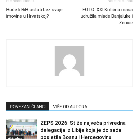
Prethodni članak
Naredni članak
Hoće li BiH ostati bez svoje
FOTO: XXI Kritična masa
imovine u Hrvatskoj?
udružila mlade Banjaluke i
Zenice
POVEZANI ČLANCI
VIŠE OD AUTORA
ZEPS 2026: Stiže najveća privredna
delegacija iz Libije koja je do sada
posjetila Bosnu i Hercegovinu
Aktuelno