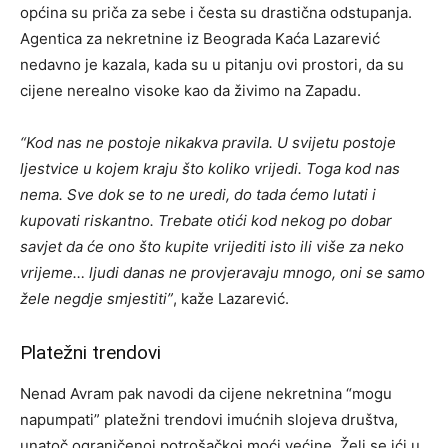
općina su priča za sebe i česta su drastična odstupanja.
Agentica za nekretnine iz Beograda Kaća Lazarević
nedavno je kazala, kada su u pitanju ovi prostori, da su
cijene nerealno visoke kao da živimo na Zapadu.
“Kod nas ne postoje nikakva pravila. U svijetu postoje
ljestvice u kojem kraju što koliko vrijedi. Toga kod nas
nema. Sve dok se to ne uredi, do tada ćemo lutati i
kupovati riskantno. Trebate otići kod nekog po dobar
savjet da će ono što kupite vrijediti isto ili više za neko
vrijeme… ljudi danas ne provjeravaju mnogo, oni se samo
žele negdje smjestiti”
, kaže Lazarević.
Platežni trendovi
Nenad Avram pak navodi da cijene nekretnina “mogu
napumpati” platežni trendovi imućnih slojeva društva,
unatoč ograničenoj potrošačkoj moći većine. Želi se ići u