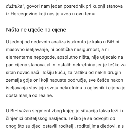
dužnike”
, govori nam jedan posrednik pri kupnji stanova
iz Hercegovine koji nas je uveo u ovu temu.
Ništa ne utječe na cijene
U jednoj od nedavnih analiza istaknuto je kako u BiH ni
masovno iseljavanje, ni politička nesigurnost, a ni
elementarne nepogode, apsolutno ništa, nije utjecalo na
pad cijena stanova, ali ni ostalih nekretnina jer je teško za
sitan novac naći i lošiju kuću, za razliku od nekih drugih
zemalja gdje oni koji napuste područje, sve češće nakon
iseljavanja stavljaju svoju nekretninu u oglasnik i cijena je
dosta manja od realne.
U BiH važan segment zbog kojeg je situacija takva leži i u
činjenici obiteljskog nasljeđa. Teško je se odvojiti od
onog što su djeci ostavili roditelji, roditeljima djedovi, a s