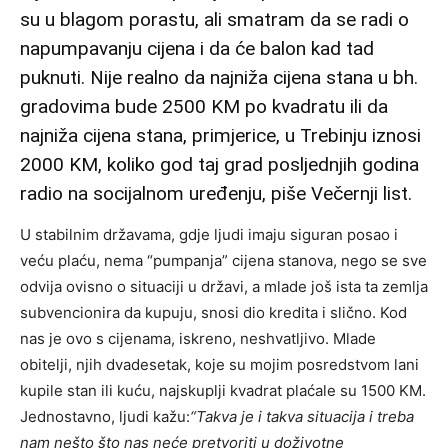
su u blagom porastu, ali smatram da se radi o
napumpavanju cijena i da će balon kad tad
puknuti. Nije realno da najniža cijena stana u bh.
gradovima bude 2500 KM po kvadratu ili da
najniža cijena stana, primjerice, u Trebinju iznosi
2000 KM, koliko god taj grad posljednjih godina
radio na socijalnom uređenju, piše Večernji list.
U stabilnim državama, gdje ljudi imaju siguran posao i
veću plaću, nema “pumpanja” cijena stanova, nego se sve
odvija ovisno o situaciji u državi, a mlade još ista ta zemlja
subvencionira da kupuju, snosi dio kredita i slično. Kod
nas je ovo s cijenama, iskreno, neshvatljivo. Mlade
obitelji, njih dvadesetak, koje su mojim posredstvom lani
kupile stan ili kuću, najskuplji kvadrat plaćale su 1500 KM.
Jednostavno, ljudi kažu:
“Takva je i takva situacija i treba
nam nešto što nas neće pretvoriti u doživotne