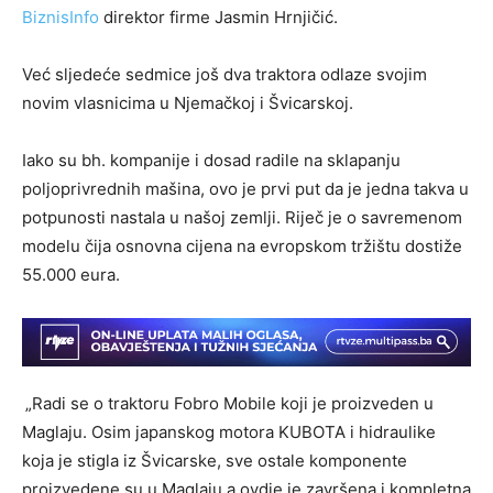
BiznisInfo
direktor firme Jasmin Hrnjičić.
Već sljedeće sedmice još dva traktora odlaze svojim
novim vlasnicima u Njemačkoj i Švicarskoj.
Iako su bh. kompanije i dosad radile na sklapanju
poljoprivrednih mašina, ovo je prvi put da je jedna takva u
potpunosti nastala u našoj zemlji. Riječ je o savremenom
modelu čija osnovna cijena na evropskom tržištu dostiže
55.000 eura.
„Radi se o traktoru Fobro Mobile koji je proizveden u
Maglaju. Osim japanskog motora KUBOTA i hidraulike
koja je stigla iz Švicarske, sve ostale komponente
proizvedene su u Maglaju a ovdje je završena i kompletna