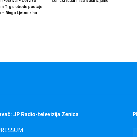
m Festival – Četvrto
Zenički rudari nisu izašli iz jame
om Trg slobode postaje
 – Bingo Ljetno kino
avač: JP Radio-televizija Zenica
P
PRESSUM