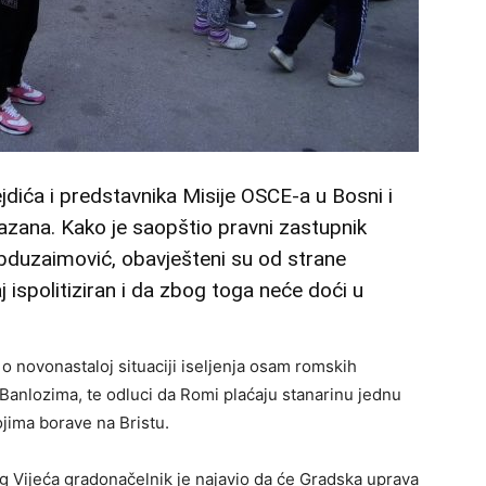
jdića i predstavnika Misije OSCE-a u Bosni i
azana. Kako je saopštio pravni zastupnik
Abduzaimović, obavješteni su od strane
j ispolitiziran i da zbog toga neće doći u
o novonastaloj situaciji iseljenja osam romskih
anlozima, te odluci da Romi plaćaju stanarinu jednu
jima borave na Bristu.
g Vijeća gradonačelnik je najavio da će Gradska uprava