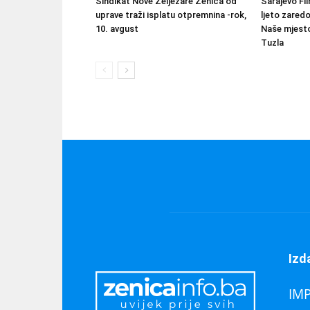
Sindikat Nove Željezare Zenica od
Sarajevo Fil
uprave traži isplatu otpremnina -rok,
ljeto zared
10. avgust
Naše mjesto
Tuzla
Izd
IM