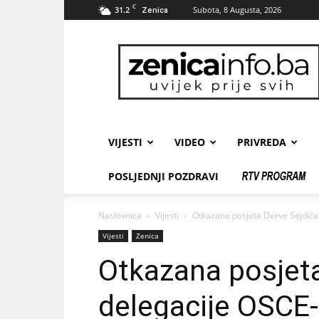
C
31.2
Subota, 8 Augusta, 2026
Zenica
zenicainfo.ba
VIJESTI
VIDEO
PRIVREDA
POSLJEDNJI POZDRAVI
Naslovnica
Vijesti
Otkazana posjeta Derve Sejdića 
Vijesti
Zenica
Otkazana posjeta
delegacije OSCE-