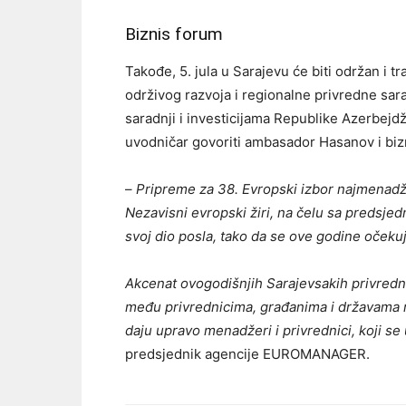
Biznis forum
Takođe, 5. jula u Sarajevu će biti održan i 
održivog razvoja i regionalne privredne sarad
saradnji i investicijama Republike Azerbej
uvodničar govoriti ambasador Hasanov i biz
–
Pripreme za 38. Evropski izbor najmenadže
Nezavisni evropski žiri, na čelu sa predsj
svoj dio posla, tako da se ove godine očeku
Akcenat ovogodišnjih Sarajevsakih privrednih
među privrednicima, građanima i državama re
daju upravo menadžeri i privrednici, koji se 
predsjednik agencije EUROMANAGER.