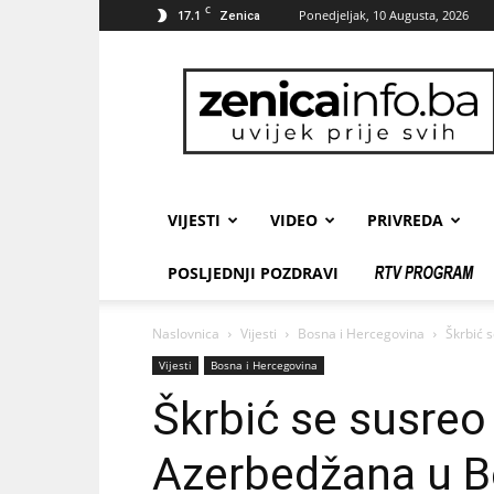
C
17.1
Ponedjeljak, 10 Augusta, 2026
Zenica
zenicainfo.ba
VIJESTI
VIDEO
PRIVREDA
POSLJEDNJI POZDRAVI
Naslovnica
Vijesti
Bosna i Hercegovina
Škrbić 
Vijesti
Bosna i Hercegovina
Škrbić se susre
Azerbedžana u 