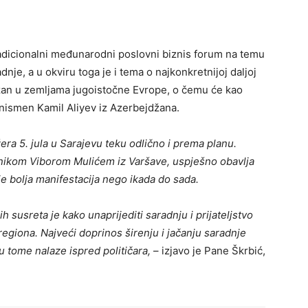
tradicionalni međunarodni poslovni biznis forum na temu
nje, a u okviru toga je i tema o najkonkretnijoj daljoj
džan u zemljama jugoistočne Evrope, o čemu će kao
nismen Kamil Aliyev iz Azerbejdžana.
ra 5. jula u Sarajevu teku odlično i prema planu.
ednikom Viborom Mulićem iz Varšave, uspješno obavlja
je bolja manifestacija nego ikada do sada.
 susreta je kako unaprijediti saradnju i prijateljstvo
giona. Najveći doprinos širenju i jačanju saradnje
u tome nalaze ispred političara,
– izjavo je Pane Škrbić,