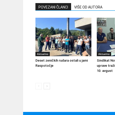
POVEZANI ČLANCI
VIŠE OD AUTORA
Aktuelno
Aktuelno
Deset zeničkih rudara ostali u jami
Sindikat No
Raspotočje
uprave traži
10. avgust