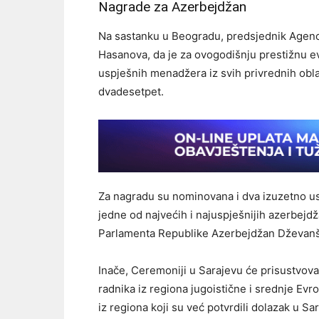
Nagrade za Azerbejdžan
Na sastanku u Beogradu, predsjednik Agenc
Hasanova, da je za ovogodišnju prestižnu 
uspješnih menadžera iz svih privrednih oblas
dvadesetpet.
Za nagradu su nominovana i dva izuzetno us
jedne od najvećih i najuspješnijih azerbejdž
Parlamenta Republike Azerbejdžan Dževanšir
Inače, Ceremoniji u Sarajevu će prisustvovat
radnika iz regiona jugoistične i srednje Evr
iz regiona koji su već potvrdili dolazak u Sa