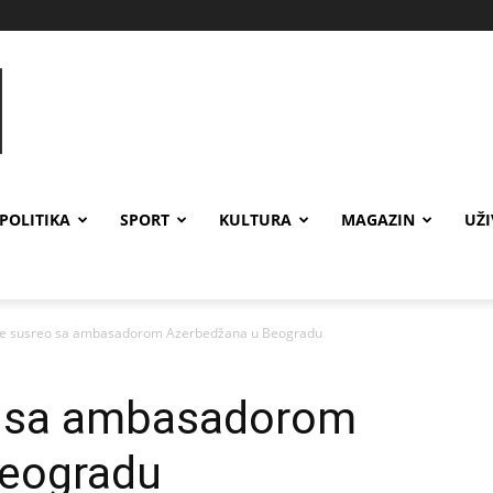
POLITIKA
SPORT
KULTURA
MAGAZIN
UŽ
se susreo sa ambasadorom Azerbedžana u Beogradu
o sa ambasadorom
Beogradu