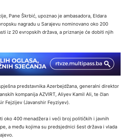
ije, Pane Škrbić, upoznao je ambasadora, Eldara
evropsku nagradu u Sarajevu nominovano oko 200
ti iz 20 evropskih država, a priznanje će dobiti njih
pješna predstavnika Azerbejdžana, generalni direktor
anskih kompanija AZVIRT, Aliyev Kamil Ali, te član
 Fejzijev (Javanshir Feyziyev).
i oko 400 menadžera i veći broj političkih i javnih
ope, a među kojima su predsjednici šest država i vlada
rajevo.