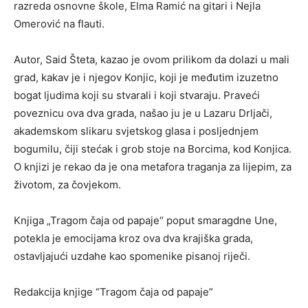
razreda osnovne škole, Elma Ramić na gitari i Nejla
Omerović na flauti.
Autor, Said Šteta, kazao je ovom prilikom da dolazi u mali
grad, kakav je i njegov Konjic, koji je međutim izuzetno
bogat ljudima koji su stvarali i koji stvaraju. Praveći
poveznicu ova dva grada, našao ju je u Lazaru Drljači,
akademskom slikaru svjetskog glasa i posljednjem
bogumilu, čiji stećak i grob stoje na Borcima, kod Konjica.
O knjizi je rekao da je ona metafora traganja za lijepim, za
životom, za čovjekom.
Knjiga „Tragom čaja od papaje“ poput smaragdne Une,
potekla je emocijama kroz ova dva krajiška grada,
ostavljajući uzdahe kao spomenike pisanoj riječi.
Redakcija knjige “Tragom čaja od papaje”