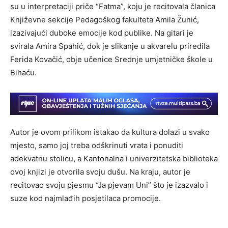
su u interpretaciji priče “Fatma”, koju je recitovala članica
Književne sekcije Pedagoškog fakulteta Amila Žunić,
izazivajući duboke emocije kod publike. Na gitari je
svirala Amira Spahić, dok je slikanje u akvarelu priredila
Ferida Kovačić, obje učenice Srednje umjetničke škole u
Bihaću.
Autor je ovom prilikom istakao da kultura dolazi u svako
mjesto, samo joj treba odškrinuti vrata i ponuditi
adekvatnu stolicu, a Kantonalna i univerzitetska biblioteka
ovoj knjizi je otvorila svoju dušu. Na kraju, autor je
recitovao svoju pjesmu “Ja pjevam Uni” što je izazvalo i
suze kod najmlađih posjetilaca promocije.