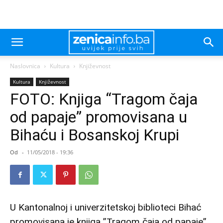
Naslovnica
Kultura
Književnost
Kultura
Književnost
FOTO: Knjiga “Tragom čaja
od papaje” promovisana u
Bihaću i Bosanskoj Krupi
Od
-
11/05/2018 - 19:36
U Kantonalnoj i univerzitetskoj biblioteci Bihać
promovisana je knjiga ”Tragom čaja od papaje”,