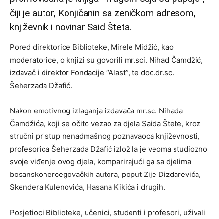
čiji je autor, Konjičanin sa zeničkom adresom,
književnik i novinar Said Šteta.
Pored direktorice Biblioteke, Mirele Midžić, kao
moderatorice, o knjizi su govorili mr.sci. Nihad Čamdžić,
izdavač i direktor Fondacije “Alast”, te doc.dr.sc.
Šeherzada Džafić.
Nakon emotivnog izlaganja izdavača mr.sc. Nihada
Čamdžića, koji se očito vezao za djela Saida Štete, kroz
stručni pristup nenadmašnog poznavaoca književnosti,
profesorica Šeherzada Džafić izložila je veoma studiozno
svoje viđenje ovog djela, komparirajući ga sa djelima
bosanskohercegovačkih autora, poput Zije Dizdarevića,
Skendera Kulenovića, Hasana Kikića i drugih.
Posjetioci Biblioteke, učenici, studenti i profesori, uživali