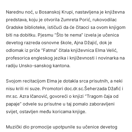
Narednu noć, u Bosanskoj Krupi, nastavljena je književna
predstava, koju je otvorila Zumreta Porić, rukovodilac
Gradske biblioteke, ističući da će čitaoci sa ovom knjigom
biti na dobitku. Pjesmu “Što te nema” izvela je učenica
devetog razreda osnovne škole, Ajna Džajić, dok je
odlomak iz priče “Fatma” čitala književnica Elma Velić,
profesorica engleskog jezika i književnosti i novinarka na
radiju Unsko-sanskog kantona.
Svojom recitacijom Elma je dotakla srca prisutnih, a neki
nisu krili ni suze. Promotori doc.dr.sc.Šeherzada Džafić i
mr.sc. Azra Ičanović, govoreći o knjizi “Tragom čaja od
papaje” odvele su prisutne u taj pomalo zaboravljeni
svijet, ostavljen među koricama knjige.
Muzički dio promocije upotpunile su učenice devetog