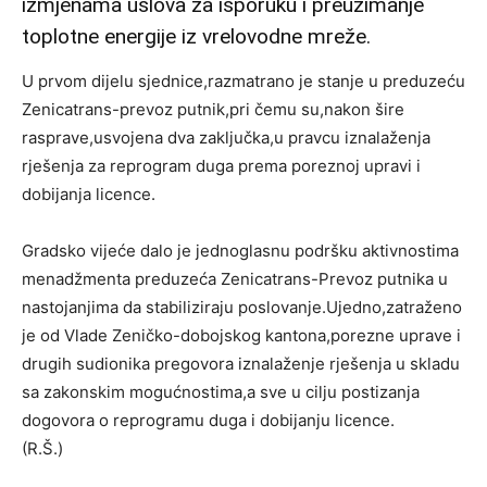
izmjenama uslova za isporuku i preuzimanje
toplotne energije iz vrelovodne mreže.
U prvom dijelu sjednice,razmatrano je stanje u preduzeću
Zenicatrans-prevoz putnik,pri čemu su,nakon šire
rasprave,usvojena dva zaključka,u pravcu iznalaženja
rješenja za reprogram duga prema poreznoj upravi i
dobijanja licence.
Gradsko vijeće dalo je jednoglasnu podršku aktivnostima
menadžmenta preduzeća Zenicatrans-Prevoz putnika u
nastojanjima da stabiliziraju poslovanje.Ujedno,zatraženo
je od Vlade Zeničko-dobojskog kantona,porezne uprave i
drugih sudionika pregovora iznalaženje rješenja u skladu
sa zakonskim mogućnostima,a sve u cilju postizanja
dogovora o reprogramu duga i dobijanju licence.
(R.Š.)