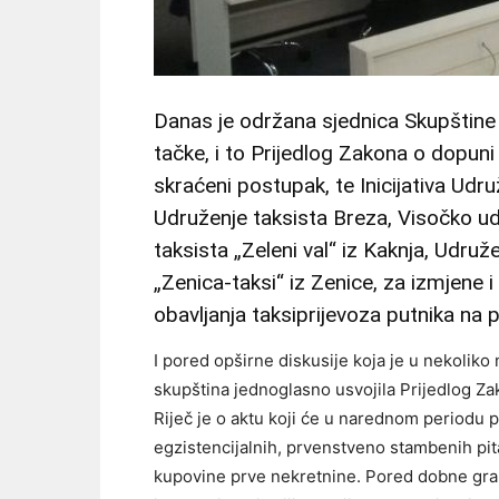
Danas je održana sjednica Skupštine
tačke, i to Prijedlog Zakona o dopu
skraćeni postupak, te Inicijativa Udr
Udruženje taksista Breza, Visočko ud
taksista „Zeleni val“ iz Kaknja, Udruž
„Zenica-taksi“ iz Zenice, za izmjene i
obavljanja taksiprijevoza putnika na
I pored opširne diskusije koja je u nekoliko
skupština jednoglasno usvojila Prijedlog Z
Riječ je o aktu koji će u narednom periodu
egzistencijalnih, prvenstveno stambenih pit
kupovine prve nekretnine. Pored dobne grani