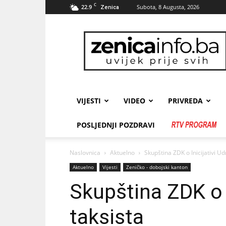
C
22.9
Subota, 8 Augusta, 2026
Zenica
zenicainfo.ba
VIJESTI
VIDEO
PRIVREDA
POSLJEDNJI POZDRAVI
Naslovnica
Aktuelno
Skupština ZDK o Inicijativi Ud
Aktuelno
Vijesti
Zeničko - dobojski kanton
Skupština ZDK o I
taksista