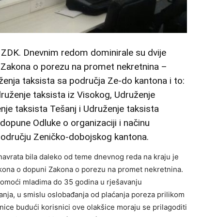
 ZDK. Dnevnim redom dominirale su dvije
ni Zakona o porezu na promet nekretnina –
uženja taksista sa područja Ze-do kantona i to:
ruženje taksista iz Visokog, Udruženje
enje taksista Tešanj i Udruženje taksista
 dopune Odluke o organizaciji i načinu
 području Zeničko-dobojskog kantona.
 navrata bila daleko od teme dnevnog reda na kraju je
akona o dopuni Zakona o porezu na promet nekretnina.
 pomoći mladima do 35 godina u rješavanju
anja, u smislu oslobađanja od plaćanja poreza prilikom
ce budući korisnici ove olakšice moraju se prilagoditi