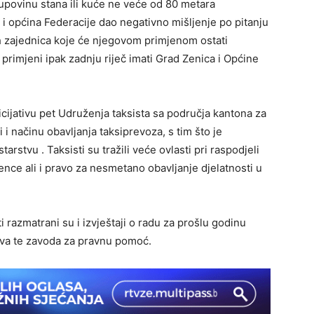
kupovinu stana ili kuće ne veće od 80 metara
 i općina Federacije dao negativno mišljenje po pitanju
ih zajednica koje će njegovom primjenom ostati
primjeni ipak zadnju riječ imati Grad Zenica i Općine
cijativu pet Udruženja taksista sa područja kantona za
 načinu obavljanja taksiprevoza, s tim što je
rstvu . Taksisti su tražili veće ovlasti pri raspodjeli
cence ali i pravo za nesmetano obavljanje djelatnosti u
razmatrani su i izvještaji o radu za prošlu godinu
tva te zavoda za pravnu pomoć.