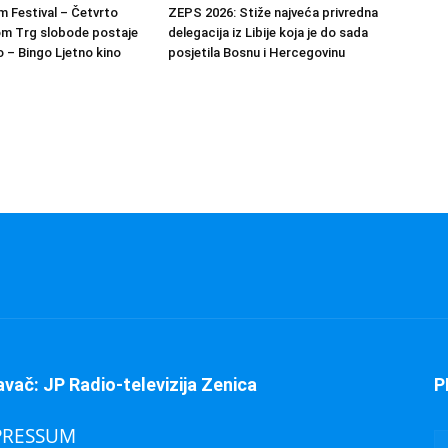
m Festival – Četvrto
ZEPS 2026: Stiže najveća privredna
om Trg slobode postaje
delegacija iz Libije koja je do sada
 – Bingo Ljetno kino
posjetila Bosnu i Hercegovinu
avač: JP Radio-televizija Zenica
P
PRESSUM