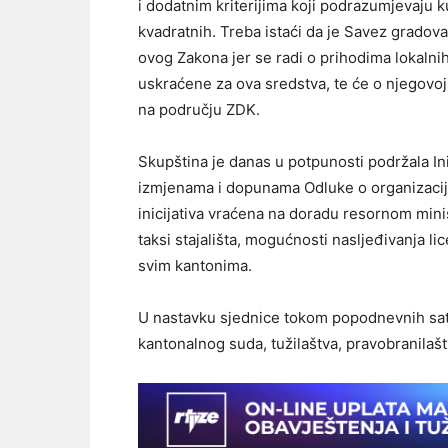
i dodatnim kriterijima koji podrazumjevaju 
kvadratnih. Treba istaći da je Savez gradova
ovog Zakona jer se radi o prihodima lokaln
uskraćene za ova sredstva, te će o njegovoj 
na području ZDK.
Skupština je danas u potpunosti podržala Ini
izmjenama i dopunama Odluke o organizaciji i
inicijativa vraćena na doradu resornom minista
taksi stajališta, mogućnosti nasljeđivanja li
svim kantonima.
U nastavku sjednice tokom popodnevnih sati 
kantonalnog suda, tužilaštva, pravobranilaš