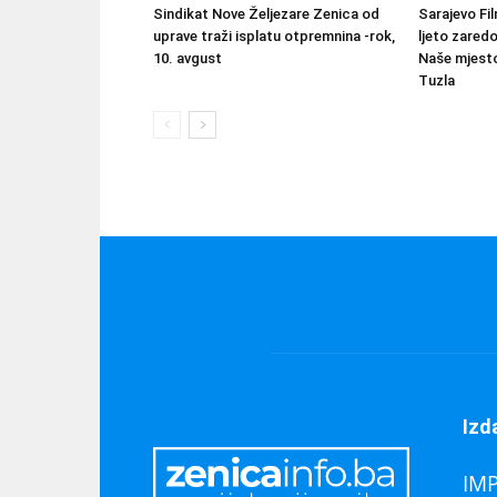
Sindikat Nove Željezare Zenica od
Sarajevo Fil
uprave traži isplatu otpremnina -rok,
ljeto zared
10. avgust
Naše mjesto
Tuzla
Izd
IM