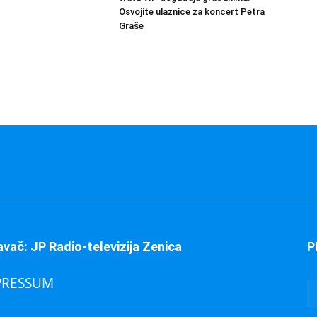
Osvojite ulaznice za koncert Petra
Graše
avač: JP Radio-televizija Zenica
P
PRESSUM