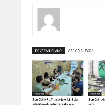
POVEZANI ČLANCI
VIŠE OD AUTORA
Aktuelno
Aktuelno
Zenički INPUT najavljuje 12. Sajam
Zenički ruda
mladih poduzetnih kreativaca
jami