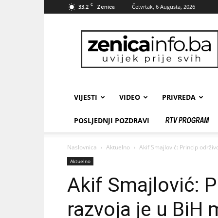
C
33.2
Četvrtak, 6 Augusta, 2026
Zenica
zenicainfo.ba
VIJESTI
VIDEO
PRIVREDA
POSLJEDNJI POZDRAVI
Naslovnica
Aktuelno
Akif Smajlović: Princip održi
Aktuelno
Akif Smajlović: P
razvoja je u BiH 