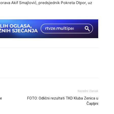
zorava Akif Smajlović, predsjednik Pokreta Otpor, uz
Naredni članak
le
FOTO: Odlični rezultati TKD Kluba Zenica u
Čapljini