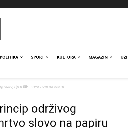
POLITIKA
SPORT
KULTURA
MAGAZIN
UŽ
vog razvoja je u BiH mrtvo slovo na papiru
rincip održivog
mrtvo slovo na papiru