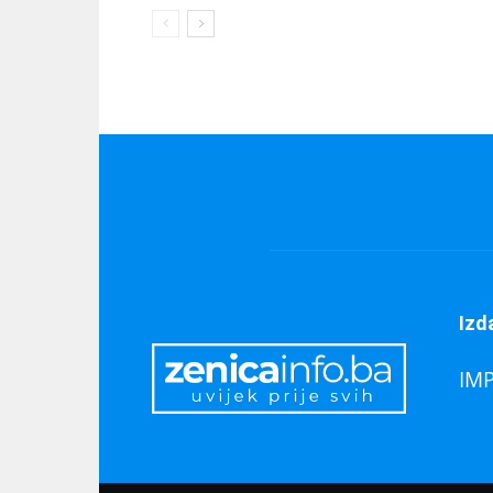
Izd
IM