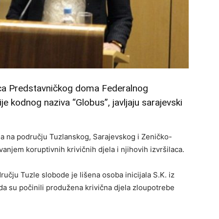
ica Predstavničkog doma Federalnog
je kodnog naziva “Globus”, javljaju sarajevski
a na području Tuzlanskog, Sarajevskog i Zeničko-
njem koruptivnih krivičnih djela i njihovih izvršilaca.
ručju Tuzle slobode je lišena osoba inicijala S.K. iz
da su počinili produžena krivična djela zloupotrebe