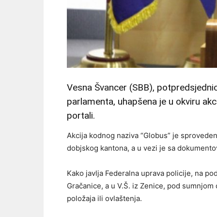
Vesna Švancer (SBB), potpredsjedn
parlamenta, uhapšena je u okviru akci
portali.
Akcija kodnog naziva “Globus” je sproveden
dobjskog kantona, a u vezi je sa dokumentova
Kako javlja Federalna uprava policije, na pod
Gračanice, a u V.Š. iz Zenice, pod sumnjom 
položaja ili ovlaštenja.