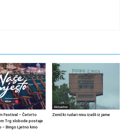
Aktuelno
m Festival – Četvrto
Zenički rudari nisu izašli iz jame
om Trg slobode postaje
 – Bingo Ljetno kino