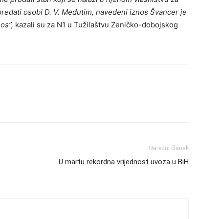
predati osobi D. V. Međutim, navedeni iznos Švancer je
nos”,
kazali su za N1 u Tužilaštvu Zeničko-dobojskog
Naredni članak
U martu rekordna vrijednost uvoza u BiH