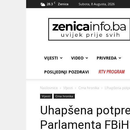
C
28.3
Subota, 8 Augusta, 2026
Zenica
zenicainfo.ba
VIJESTI
VIDEO
PRIVREDA
POSLJEDNJI POZDRAVI
Naslovnica
Vijesti
Crna hronika
Uhapšena potpr
Vijesti
Crna hronika
Uhapšena potpre
Parlamenta FBiH