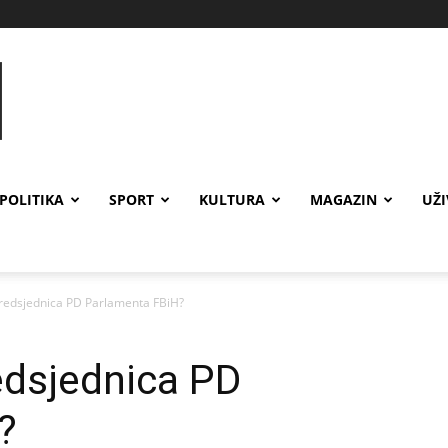
POLITIKA
SPORT
KULTURA
MAGAZIN
UŽ
edsjednica PD Parlamenta FBiH?
dsjednica PD
?