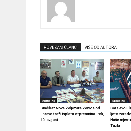
POVEZANI ČLANCI
VIŠE OD AUTORA
Aktuelno
Aktuelno
Sindikat Nove Željezare Zenica od
Sarajevo Fil
uprave traži isplatu otpremnina -rok,
ljeto zared
10. avgust
Naše mjesto
Tuzla