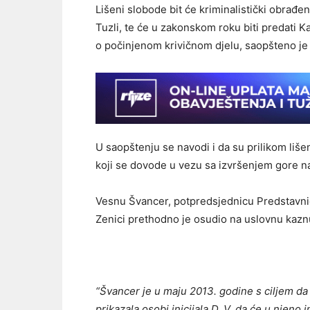
Lišeni slobode bit će kriminalistički obrađe
Tuzli, te će u zakonskom roku biti predati 
o počinjenom krivičnom djelu, saopšteno je
U saopštenju se navodi i da su prilikom liše
koji se dovode u vezu sa izvršenjem gore n
Vesnu Švancer, potpredsjednicu Predstavni
Zenici prethodno je osudio na uslovnu kaznu
“Švancer je u maju 2013. godine s ciljem da
prikazala osobi inicijala D. V. da će u njeno