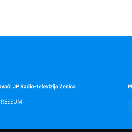
avač: JP Radio-televizija Zenica
P
PRESSUM