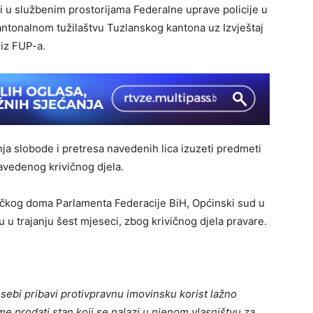
ni u službenim prostorijama Federalne uprave policije u
Kantonalnom tužilaštvu Tuzlanskog kantona uz Izvještaj
 iz FUP-a.
nja slobode i pretresa navedenih lica izuzeti predmeti
avedenog krivičnog djela.
čkog doma Parlamenta Federacije BiH, Općinski sud u
 u trajanju šest mjeseci, zbog krivičnog djela pravare.
 sebi pribavi protivpravnu imovinsku korist lažno
 ime prodati stan koji se nalazi u njenom vlasništvu za