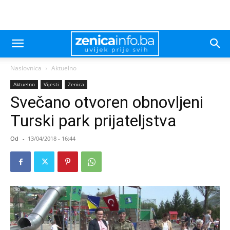
Naslovnica
Aktuelno
Aktuelno
Vijesti
Zenica
Svečano otvoren obnovljeni
Turski park prijateljstva
Od
-
13/04/2018 - 16:44