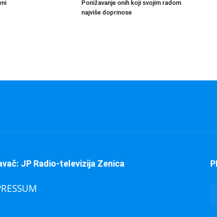
eni
Ponižavanje onih koji svojim radom
najviše doprinose
avač: JP Radio-televizija Zenica
P
PRESSUM