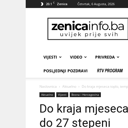
C
20.1
Četvrtak, 6 Augusta, 2026
Zenica
zenicainfo.ba
VIJESTI
VIDEO
PRIVREDA
POSLJEDNJI POZDRAVI
Naslovnica
Aktuelno
Do kraja mjeseca toplo, temp
Aktuelno
Vijesti
Bosna i Hercegovina
Do kraja mjeseca
do 27 stepeni