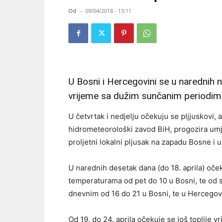
Od
-
09/04/2018 - 13:11
U Bosni i Hercegovini se u narednih
vrijeme sa dužim sunčanim periodim
U četvrtak i nedjelju očekuju se pljjuskovi, a
hidrometeorološki zavod BiH, progozira umje
proljetni lokalni pljusak na zapadu Bosne i 
U narednih desetak dana (do 18. aprila) oček
temperaturama od pet do 10 u Bosni, te od
dnevnim od 16 do 21 u Bosni, te u Hercegovi
Od 19. do 24. aprila očekuje se još toplije 