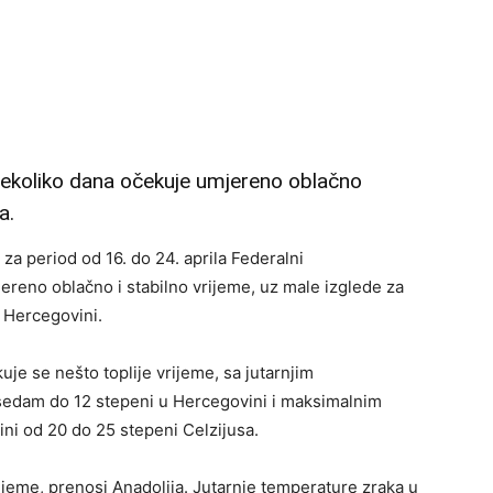
 nekoliko dana očekuje umjereno oblačno
a.
 za period od 16. do 24. aprila Federalni
reno oblačno i stabilno vrijeme, uz male izglede za
u Hercegovini.
uje se nešto toplije vrijeme, sa jutarnjim
 sedam do 12 stepeni u Hercegovini i maksimalnim
ni od 20 do 25 stepeni Celzijusa.
vrijeme, prenosi Anadolija. Jutarnje temperature zraka u