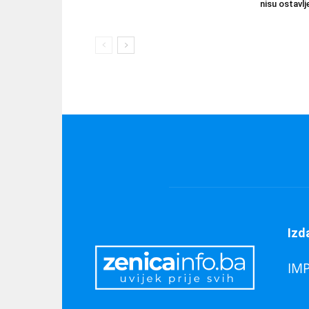
nisu ostavlj
Izd
IM